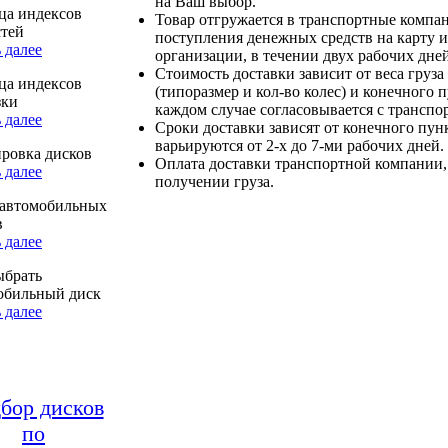
на Ваш выбор.
ца индексов
Товар отгружается в транспортные компа
стей
поступления денежных средств на карту и
 далее
организации, в течении двух рабочих дней
Стоимость доставки зависит от веса груза
ца индексов
(типоразмер и кол-во колес) и конечного 
зки
каждом случае согласовывается с транспо
 далее
Сроки доставки зависят от конечного пун
варьируются от 2-х до 7-ми рабочих дней.
ровка дисков
Оплата доставки транспортной компании,
 далее
получении груза.
автомобильных
в
 далее
ыбрать
обильный диск
 далее
бор дисков
по