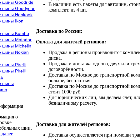
е шины Goodride
В наличии есть пакеты для автошин, стоим
е шины Goodyear
комплект, из 4 шт.
е шины Hankook
е шины Ikon
Доставка по России:
е шины Kumho
е шины Matador
Оплата для жителей регионов:
 шины Michelin
е шины Nokian
Продажа в регионы производится комплек
диска.
Продажа и доставка одного, двух или трёх
 шины Pirelli
договорённости.
 шины Pirelli
Доставка по Москве до транспортной комп
la
больше, бесплатная.
е шины
Доставка по Москве до транспортной комп
ama
стоит 1000 руб.
Для юридических лиц, мы делаем счет, дл
безналичному расчету.
информация
мация о
ровке
Доставка для жителей регионов:
обильных шин.
 далее
Доставка осуществляется при помощи тр