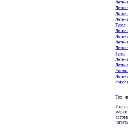
Летни
Летни
Летни
Летни
Tyres
Летни
Летни
Летние
Летни
Tyres
Летние
Летние
Formu
Летни
Yokoh
Тех. 
Инфор
марки
автом
читать