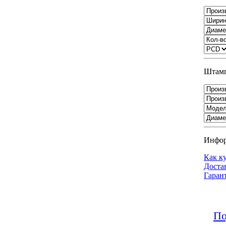
Штамп
Инфо
Как к
Доста
Гаран
По