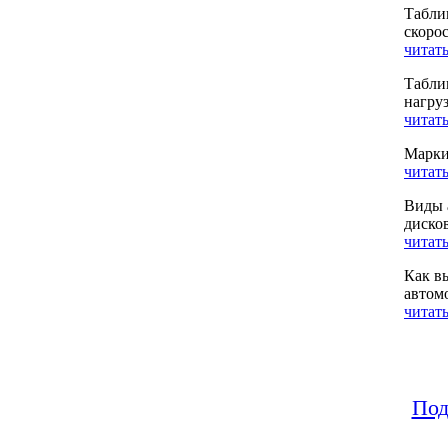
Табли
скоро
читать
Табли
нагру
читать
Марки
читать
Виды 
диско
читать
Как в
автом
читать
Под