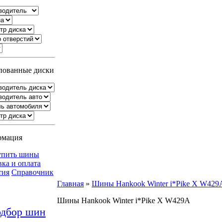
ованные диски
рмация
упить шины
вка и оплата
тия
Справочник
Главная
»
Шины Hankook Winter i*Pike X W429
Шины Hankook Winter i*Pike X W429A
дбор шин