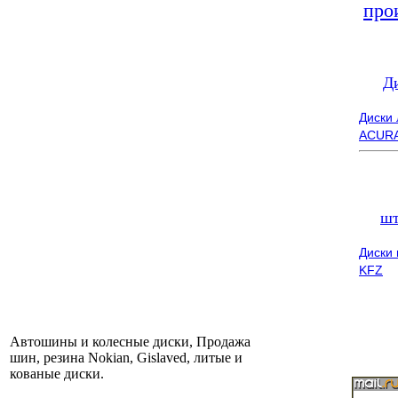
про
Д
Диски
ACUR
шт
Диски
KFZ
Автошины и колесные диски, Продажа
шин, резина Nokian, Gislaved, литые и
кованые диски.