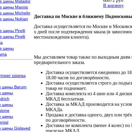
60072 руб
е шины Matador
В корзину
е шины Maxxis
е шины Michelin
Доставка по Москве и ближнему Подмосковь
е шины Nokian
Доставка осуществляется по Москве и Московско
 шины Pirelli
х дней после подтверждения заказа (в зависимос
 шины Pirelli
местонахождения клиента).
la
е шины
ama
Мы доставляем товар также по выходным дням 
предварительного заказа.
Доставка осуществляется ежедневно до 18
тние шины
18.00 часов по договорённости.
Доставка осуществляется строго до подъез
е шины Barum
товар не поднимает.
е шины
Доставка комплекта из 4 шин или 4 диско
drich
МКАД бесплатная.
Доставка за МКАД производится на условия
е шины
МКАДа.
stone
Продажа и доставка одного, двух или трёх
е шины
по договорённости.
ental
Доставка не комплекта (менее 4 колес) по
е шины Gislaved
пределах МКАД.