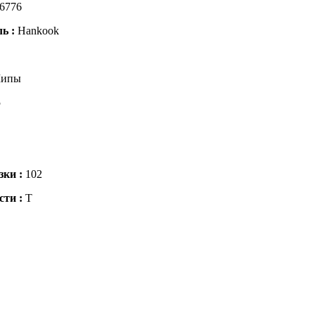
6776
ль :
Hankook
ипы
5
зки :
102
сти :
T