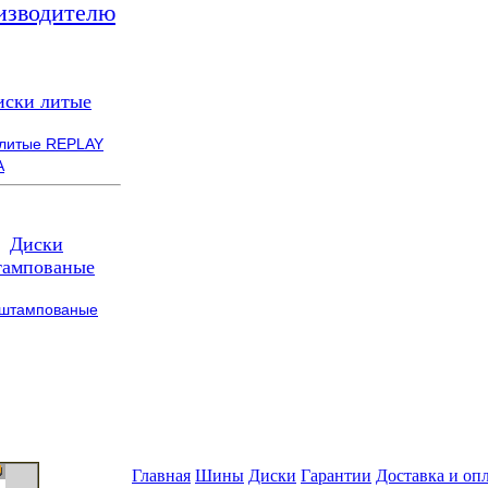
изводителю
иски литые
 литые REPLAY
A
Диски
ампованые
 штампованые
Главная
Шины
Диски
Гарантии
Доставка и оп