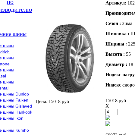
по
Артикул:
102
изводителю
Производите
Сезон :
Зима
мние шины
Шиповка :
Ш
Ширина :
22
е шины
drich
Высота :
55
е шины
stone
Диаметр :
18
е шины
Индекс нагру
sal
е шины
Индекс скоро
ental
е шины Dunlop
е шины Falken
15018 руб
Цена: 15018 руб
X
е шины Gislaved
е шины Hankook
е шины Ikon
=
е шины Kumho