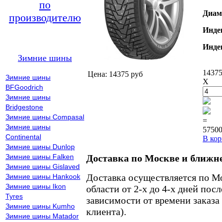
по
Диам
производителю
Инде
Инде
Зимние шины
14375
Цена: 14375 руб
Зимние шины
X
BFGoodrich
Зимние шины
Bridgestone
Зимние шины Compasal
=
Зимние шины
57500
Continental
В кор
Зимние шины Dunlop
Зимние шины Falken
Доставка по Москве и ближн
Зимние шины Gislaved
Доставка осуществляется по М
Зимние шины Hankook
Зимние шины Ikon
области от 2-х до 4-х дней пос
Tyres
зависимости от времени заказа
Зимние шины Kumho
клиента).
Зимние шины Matador