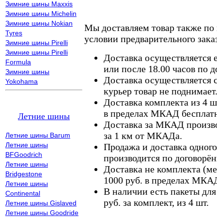
Зимние шины Maxxis
Зимние шины Michelin
Зимние шины Nokian
Мы доставляем товар также по
Tyres
условии предварительного заказ
Зимние шины Pirelli
Зимние шины Pirelli
Доставка осуществляется е
Formula
или после 18.00 часов по 
Зимние шины
Доставка осуществляется с
Yokohama
курьер товар не поднимает
Доставка комплекта из 4 ш
в пределах МКАД бесплатн
Летние шины
Доставка за МКАД произво
за 1 км от МКАДа.
Летние шины Barum
Летние шины
Продажа и доставка одного,
BFGoodrich
производится по договорён
Летние шины
Доставка не комплекта (ме
Bridgestone
1000 руб. в пределах МКА
Летние шины
В наличии есть пакеты дл
Continental
руб. за комплект, из 4 шт.
Летние шины Gislaved
Летние шины Goodride