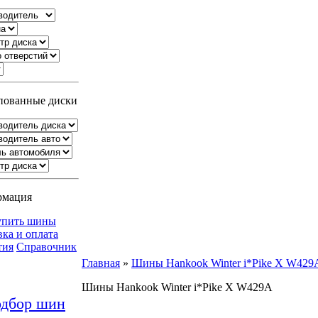
ованные диски
рмация
упить шины
вка и оплата
тия
Справочник
Главная
»
Шины Hankook Winter i*Pike X W429
Шины Hankook Winter i*Pike X W429A
дбор шин