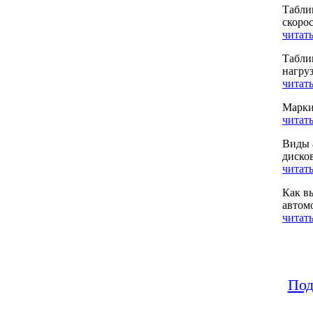
Табли
скоро
читать
Табли
нагру
читать
Марки
читать
Виды 
диско
читать
Как в
автом
читать
Под