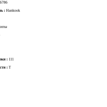
6786
ль :
Hankook
ипы
5
зки :
111
сти :
T