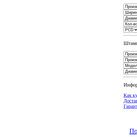
Штамп
Инфо
Как к
Доста
Гаран
По