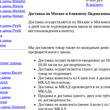
67800 руб
е шины Matador
В корзину
е шины Maxxis
е шины Michelin
Доставка по Москве и ближнему Подмосковь
е шины Nokian
Доставка осуществляется по Москве и Московско
 шины Pirelli
х дней после подтверждения заказа (в зависимос
 шины Pirelli
местонахождения клиента).
la
е шины
ama
Мы доставляем товар также по выходным дням 
предварительного заказа.
Доставка осуществляется ежедневно до 18
тние шины
18.00 часов по договорённости.
Доставка осуществляется строго до подъез
е шины Barum
товар не поднимает.
е шины
Доставка комплекта из 4 шин или 4 диско
drich
МКАД бесплатная.
Доставка за МКАД производится на условия
е шины
МКАДа.
stone
Продажа и доставка одного, двух или трёх
е шины
по договорённости.
ental
Доставка не комплекта (менее 4 колес) по
е шины Gislaved
пределах МКАД.