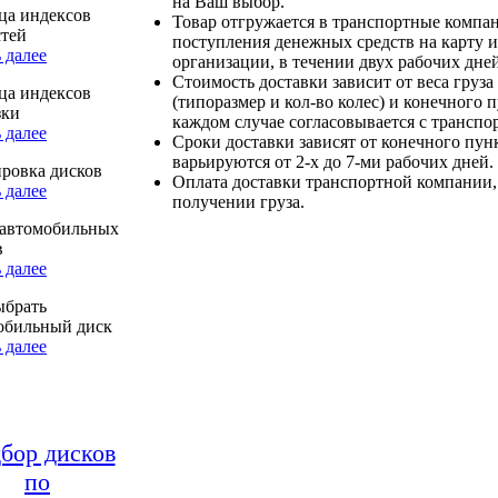
на Ваш выбор.
ца индексов
Товар отгружается в транспортные компа
стей
поступления денежных средств на карту и
 далее
организации, в течении двух рабочих дней
Стоимость доставки зависит от веса груза
ца индексов
(типоразмер и кол-во колес) и конечного 
зки
каждом случае согласовывается с транспо
 далее
Сроки доставки зависят от конечного пун
варьируются от 2-х до 7-ми рабочих дней.
ровка дисков
Оплата доставки транспортной компании,
 далее
получении груза.
автомобильных
в
 далее
ыбрать
обильный диск
 далее
бор дисков
по