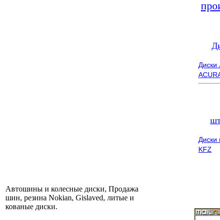
про
Д
Диски
ACUR
шт
Диски
KFZ
Автошины и колесные диски, Продажа
шин, резина Nokian, Gislaved, литые и
кованые диски.