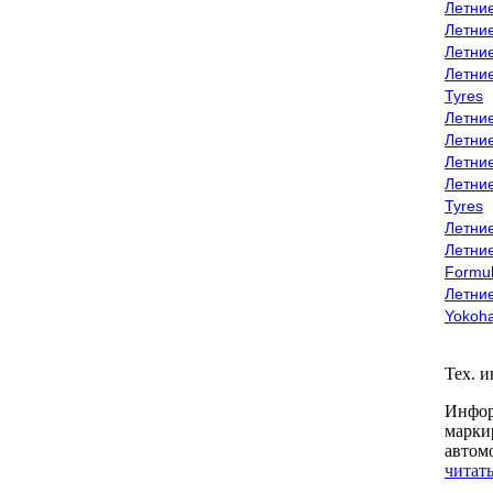
Летни
Летни
Летни
Летни
Tyres
Летни
Летни
Летние
Летни
Tyres
Летние
Летние
Formu
Летни
Yokoh
Тех. 
Инфор
марки
автом
читать