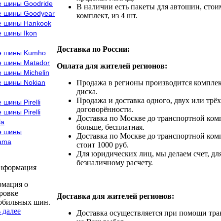
е шины Goodride
В наличии есть пакеты для автошин, стоим
е шины Goodyear
комплект, из 4 шт.
е шины Hankook
е шины Ikon
Доставка по России:
е шины Kumho
е шины Matador
Оплата для жителей регионов:
 шины Michelin
е шины Nokian
Продажа в регионы производится комплек
диска.
Продажа и доставка одного, двух или трёх
 шины Pirelli
договорённости.
 шины Pirelli
Доставка по Москве до транспортной комп
la
больше, бесплатная.
е шины
Доставка по Москве до транспортной комп
ama
стоит 1000 руб.
Для юридических лиц, мы делаем счет, дл
безналичному расчету.
информация
мация о
ровке
Доставка для жителей регионов:
обильных шин.
 далее
Доставка осуществляется при помощи тр