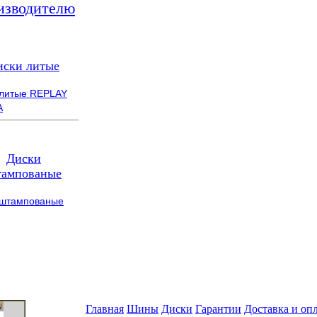
изводителю
иски литые
 литые REPLAY
A
Диски
ампованые
 штампованые
Главная
Шины
Диски
Гарантии
Доставка и оп