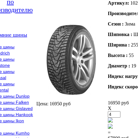
по
Артикул:
102
изводителю
Производите
Сезон :
Зима
мние шины
Шиповка :
Ш
Ширина :
25
е шины
drich
Высота :
55
е шины
stone
Диаметр :
19
е шины
Индекс нагру
sal
е шины
Индекс скоро
ental
е шины Dunlop
е шины Falken
16950 руб
Цена: 16950 руб
X
е шины Gislaved
е шины Hankook
е шины Ikon
=
е шины Kumho