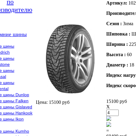
по
Артикул:
102
изводителю
Производите
Сезон :
Зима
мние шины
Шиповка :
Ш
Ширина :
22
е шины
drich
Высота :
60
е шины
stone
Диаметр :
18
е шины
Индекс нагру
sal
е шины
Индекс скоро
ental
е шины Dunlop
е шины Falken
15100 руб
Цена: 15100 руб
X
е шины Gislaved
е шины Hankook
е шины Ikon
=
е шины Kumho