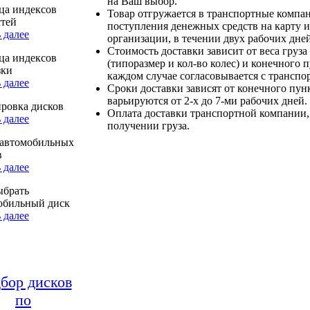
на Ваш выбор.
ца индексов
Товар отгружается в транспортные компа
стей
поступления денежных средств на карту и
 далее
организации, в течении двух рабочих дней
Стоимость доставки зависит от веса груза
ца индексов
(типоразмер и кол-во колес) и конечного 
зки
каждом случае согласовывается с транспо
 далее
Сроки доставки зависят от конечного пун
варьируются от 2-х до 7-ми рабочих дней.
ровка дисков
Оплата доставки транспортной компании,
 далее
получении груза.
автомобильных
в
 далее
ыбрать
обильный диск
 далее
бор дисков
по