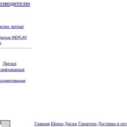
изводителю
иски литые
 литые REPLAY
A
Диски
ампованые
 штампованые
Главная
Шины
Диски
Гарантии
Доставка и оп