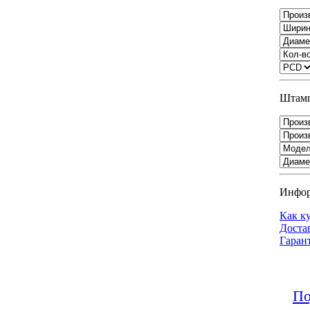
Штамп
Инфо
Как к
Доста
Гаран
По