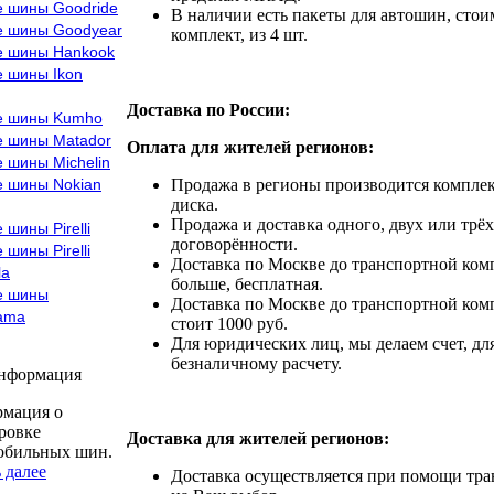
е шины Goodride
В наличии есть пакеты для автошин, стоим
е шины Goodyear
комплект, из 4 шт.
е шины Hankook
е шины Ikon
Доставка по России:
е шины Kumho
е шины Matador
Оплата для жителей регионов:
 шины Michelin
е шины Nokian
Продажа в регионы производится комплек
диска.
Продажа и доставка одного, двух или трёх
 шины Pirelli
договорённости.
 шины Pirelli
Доставка по Москве до транспортной комп
la
больше, бесплатная.
е шины
Доставка по Москве до транспортной комп
ama
стоит 1000 руб.
Для юридических лиц, мы делаем счет, дл
безналичному расчету.
информация
мация о
ровке
Доставка для жителей регионов:
обильных шин.
 далее
Доставка осуществляется при помощи тр