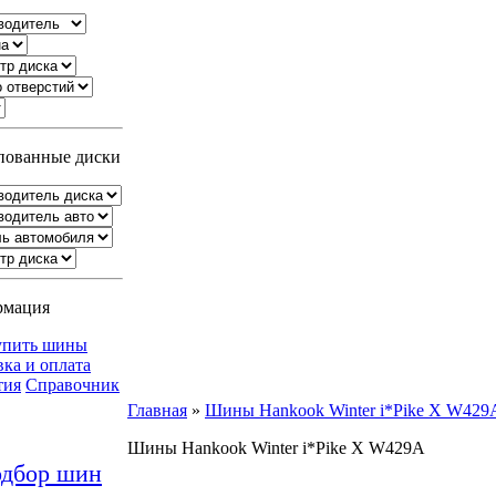
ованные диски
рмация
упить шины
вка и оплата
тия
Справочник
Главная
»
Шины Hankook Winter i*Pike X W429
Шины Hankook Winter i*Pike X W429A
дбор шин