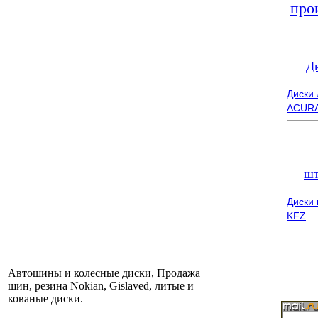
про
Д
Диски
ACUR
шт
Диски
KFZ
Автошины и колесные диски, Продажа
шин, резина Nokian, Gislaved, литые и
кованые диски.