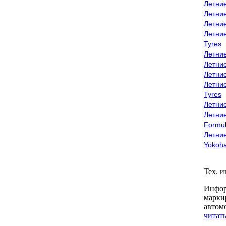
Летни
Летни
Летни
Летни
Tyres
Летни
Летни
Летние
Летни
Tyres
Летние
Летние
Formu
Летни
Yokoh
Тех. 
Инфор
марки
автом
читать