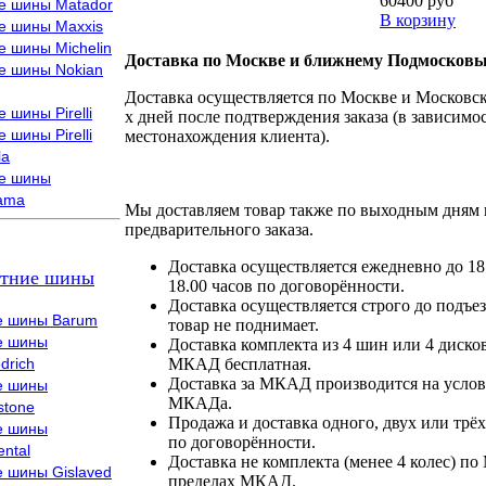
60400 руб
е шины Matador
В корзину
е шины Maxxis
е шины Michelin
Доставка по Москве и ближнему Подмосковь
е шины Nokian
Доставка осуществляется по Москве и Московско
 шины Pirelli
х дней после подтверждения заказа (в зависимос
 шины Pirelli
местонахождения клиента).
la
е шины
ama
Мы доставляем товар также по выходным дням 
предварительного заказа.
Доставка осуществляется ежедневно до 18
тние шины
18.00 часов по договорённости.
Доставка осуществляется строго до подъез
е шины Barum
товар не поднимает.
е шины
Доставка комплекта из 4 шин или 4 диско
drich
МКАД бесплатная.
Доставка за МКАД производится на условия
е шины
МКАДа.
stone
Продажа и доставка одного, двух или трёх
е шины
по договорённости.
ental
Доставка не комплекта (менее 4 колес) по
е шины Gislaved
пределах МКАД.