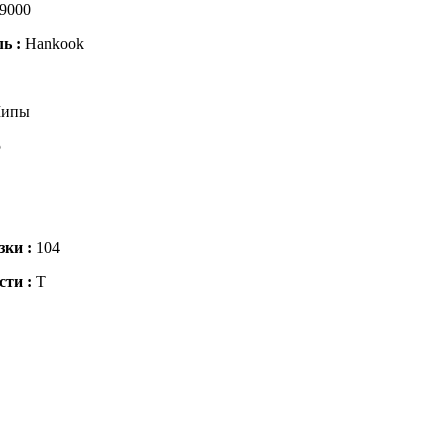
9000
ль :
Hankook
ипы
5
зки :
104
сти :
T