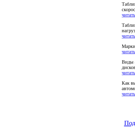
Табли
скоро
читать
Табли
нагру
читать
Марки
читать
Виды 
диско
читать
Как в
автом
читать
Под