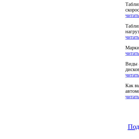
Табли
скоро
читать
Табли
нагру
читать
Марки
читать
Виды 
диско
читать
Как в
автом
читать
Под