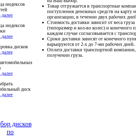
на Ваш выбор.
ца индексов
Товар отгружается в транспортные компа
стей
поступления денежных средств на карту и
 далее
организации, в течении двух рабочих дней
Стоимость доставки зависит от веса груза
ца индексов
(типоразмер и кол-во колес) и конечного 
зки
каждом случае согласовывается с транспо
 далее
Сроки доставки зависят от конечного пун
варьируются от 2-х до 7-ми рабочих дней.
ровка дисков
Оплата доставки транспортной компании,
 далее
получении груза.
автомобильных
в
 далее
ыбрать
обильный диск
 далее
бор дисков
по