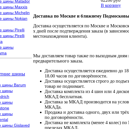
62200 руб
е шины Matador
В корзину
е шины Maxxis
е шины Michelin
Доставка по Москве и ближнему Подмосковь
е шины Nokian
Доставка осуществляется по Москве и Московско
 шины Pirelli
х дней после подтверждения заказа (в зависимос
 шины Pirelli
местонахождения клиента).
la
е шины
ama
Мы доставляем товар также по выходным дням 
предварительного заказа.
Доставка осуществляется ежедневно до 18
тние шины
18.00 часов по договорённости.
Доставка осуществляется строго до подъез
е шины Barum
товар не поднимает.
е шины
Доставка комплекта из 4 шин или 4 диско
drich
МКАД бесплатная.
Доставка за МКАД производится на условия
е шины
МКАДа.
stone
Продажа и доставка одного, двух или трёх
е шины
по договорённости.
ental
Доставка не комплекта (менее 4 колес) по
е шины Gislaved
пределах МКАД.