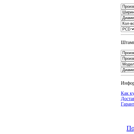
Штамп
Инфо
Как к
Доста
Гаран
По