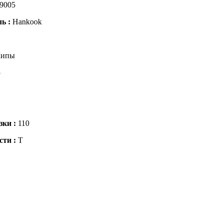
9005
ль :
Hankook
ипы
5
зки :
110
сти :
T