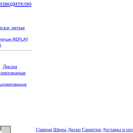
изводителю
иски литые
 литые REPLAY
A
Диски
ампованые
 штампованые
Главная
Шины
Диски
Гарантии
Доставка и оп