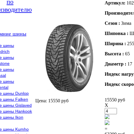
по
Артикул:
102
изводителю
Производите
Сезон :
Зима
мние шины
Шиповка :
Ш
Ширина :
25
е шины
drich
Высота :
65
е шины
stone
Диаметр :
17
е шины
Индекс нагру
sal
е шины
Индекс скоро
ental
е шины Dunlop
е шины Falken
15550 руб
Цена: 15550 руб
X
е шины Gislaved
е шины Hankook
е шины Ikon
=
е шины Kumho