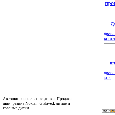
про
Д
Диски
ACUR
шт
Диски
KFZ
Автошины и колесные диски, Продажа
шин, резина Nokian, Gislaved, литые и
кованые диски.