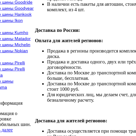
е шины Goodride
В наличии есть пакеты для автошин, стоим
е шины Goodyear
комплект, из 4 шт.
е шины Hankook
е шины Ikon
Доставка по России:
е шины Kumho
е шины Matador
Оплата для жителей регионов:
 шины Michelin
е шины Nokian
Продажа в регионы производится комплек
диска.
Продажа и доставка одного, двух или трёх
 шины Pirelli
договорённости.
 шины Pirelli
Доставка по Москве до транспортной комп
la
больше, бесплатная.
е шины
Доставка по Москве до транспортной комп
ama
стоит 1000 руб.
Для юридических лиц, мы делаем счет, дл
безналичному расчету.
информация
мация о
ровке
Доставка для жителей регионов:
обильных шин.
 далее
Доставка осуществляется при помощи тр