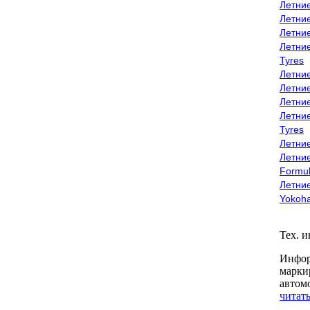
Летни
Летни
Летни
Летни
Tyres
Летни
Летни
Летние
Летни
Tyres
Летние
Летние
Formu
Летни
Yokoh
Тех. 
Инфор
марки
автом
читать