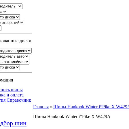
ованные диски
рмация
упить шины
вка и оплата
тия
Справочник
Главная
»
Шины Hankook Winter i*Pike X W429
Шины Hankook Winter i*Pike X W429A
дбор шин