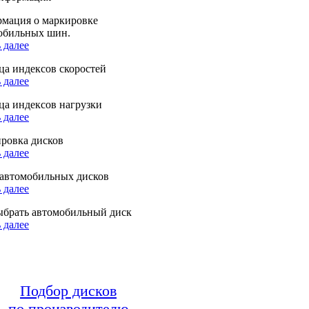
мация о маркировке
обильных шин.
 далее
ца индексов скоростей
 далее
ца индексов нагрузки
 далее
ровка дисков
 далее
автомобильных дисков
 далее
ыбрать автомобильный диск
 далее
Подбор дисков
по производителю