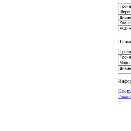
Штамп
Инфо
Как к
Гаран