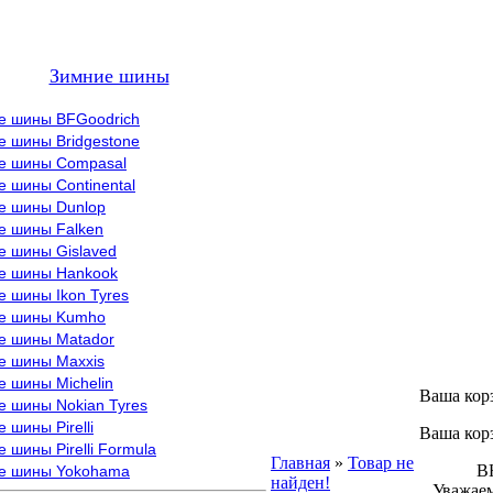
Зимние шины
е шины BFGoodrich
е шины Bridgestone
е шины Compasal
 шины Continental
е шины Dunlop
е шины Falken
е шины Gislaved
е шины Hankook
 шины Ikon Tyres
е шины Kumho
е шины Matador
е шины Maxxis
е шины Michelin
Ваша кор
е шины Nokian Tyres
 шины Pirelli
Ваша кор
 шины Pirelli Formula
Главная
»
Товар не
ВНИМ
е шины Yokohama
найден!
Уважаем