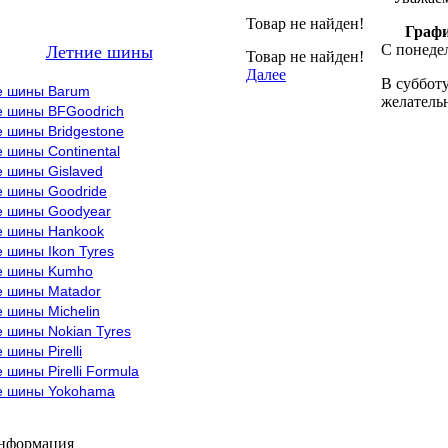
Товар не найден!
Графи
С понедел
Летние шины
Товар не найден!
Далее
В субботу
е шины Barum
желательн
е шины BFGoodrich
 шины Bridgestone
 шины Continental
е шины Gislaved
е шины Goodride
е шины Goodyear
е шины Hankook
 шины Ikon Tyres
е шины Kumho
е шины Matador
 шины Michelin
 шины Nokian Tyres
 шины Pirelli
 шины Pirelli Formula
е шины Yokohama
информация