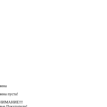
зина
зина пуста!
АНИЕ!!!
ые Покупатели!