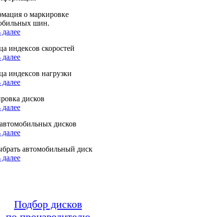
мация о маркировке
обильных шин.
 далее
ца индексов скоростей
 далее
ца индексов нагрузки
 далее
ровка дисков
 далее
автомобильных дисков
 далее
ыбрать автомобильный диск
 далее
Подбор дисков
по производителю