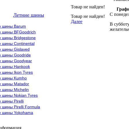
Товар не найден!
Графи
С понедел
Летние шины
Товар не найден!
Далее
В субботу
е шины Barum
желательн
е шины BFGoodrich
 шины Bridgestone
 шины Continental
е шины Gislaved
е шины Goodride
е шины Goodyear
е шины Hankook
 шины Ikon Tyres
е шины Kumho
е шины Matador
 шины Michelin
 шины Nokian Tyres
 шины Pirelli
 шины Pirelli Formula
е шины Yokohama
информация