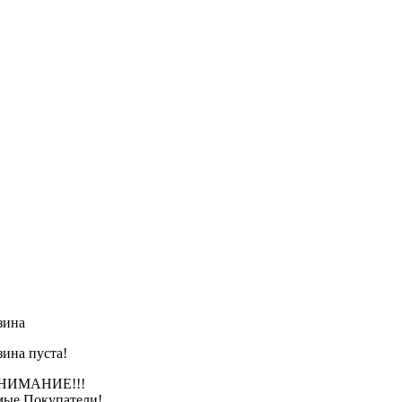
зина
зина пуста!
АНИЕ!!!
ые Покупатели!