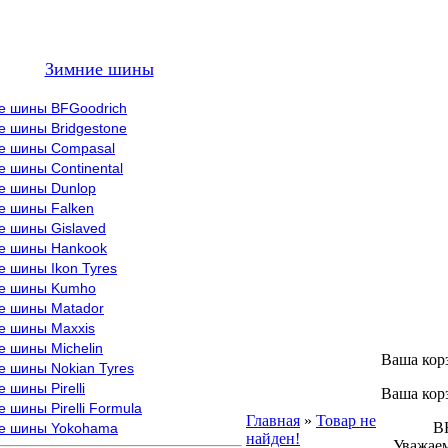
Зимние шины
е шины BFGoodrich
е шины Bridgestone
е шины Compasal
 шины Continental
е шины Dunlop
е шины Falken
е шины Gislaved
е шины Hankook
 шины Ikon Tyres
е шины Kumho
е шины Matador
е шины Maxxis
е шины Michelin
Ваша кор
е шины Nokian Tyres
 шины Pirelli
Ваша кор
 шины Pirelli Formula
Главная
»
Товар не
ВНИМ
е шины Yokohama
найден!
Уважаем