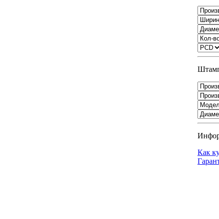
Штамп
Инфо
Как к
Гаран