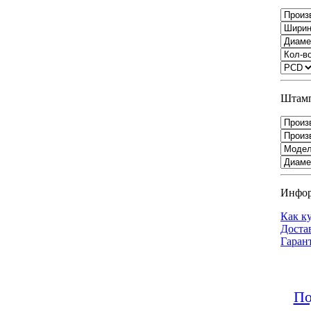
Штамп
Инфо
Как к
Доста
Гаран
По