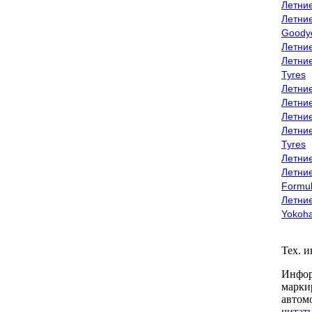
Летни
Летни
Goody
Летни
Летни
Tyres
Летни
Летни
Летние
Летни
Tyres
Летние
Летние
Formu
Летни
Yokoh
Тех. 
Инфор
марки
автом
читать