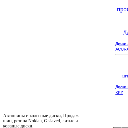
про
Д
Диски
ACUR
шт
Диски
KFZ
Автошины и колесные диски, Продажа
шин, резина Nokian, Gislaved, литые и
кованые диски.