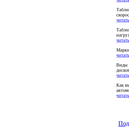
Табли
скоро
читать
Табли
нагру
читать
Марки
читать
Виды 
диско
читать
Как в
автом
читать
Под