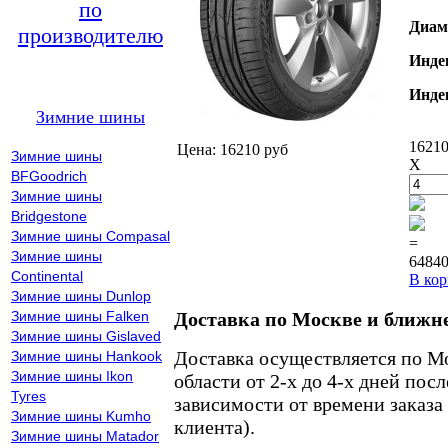
по
Диам
производителю
Инде
Инде
Зимние шины
16210
Цена: 16210 руб
Зимние шины
X
BFGoodrich
Зимние шины
Bridgestone
Зимние шины Compasal
=
Зимние шины
64840
Continental
В кор
Зимние шины Dunlop
Зимние шины Falken
Доставка по Москве и ближн
Зимние шины Gislaved
Доставка осуществляется по М
Зимние шины Hankook
Зимние шины Ikon
области от 2-х до 4-х дней пос
Tyres
зависимости от времени заказа
Зимние шины Kumho
клиента).
Зимние шины Matador