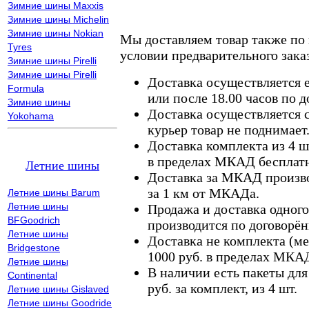
Зимние шины Maxxis
Зимние шины Michelin
Зимние шины Nokian
Мы доставляем товар также по
Tyres
условии предварительного заказ
Зимние шины Pirelli
Зимние шины Pirelli
Доставка осуществляется е
Formula
или после 18.00 часов по 
Зимние шины
Доставка осуществляется с
Yokohama
курьер товар не поднимает
Доставка комплекта из 4 ш
в пределах МКАД бесплатн
Летние шины
Доставка за МКАД произво
за 1 км от МКАДа.
Летние шины Barum
Летние шины
Продажа и доставка одного,
BFGoodrich
производится по договорён
Летние шины
Доставка не комплекта (ме
Bridgestone
1000 руб. в пределах МКА
Летние шины
В наличии есть пакеты дл
Continental
руб. за комплект, из 4 шт.
Летние шины Gislaved
Летние шины Goodride