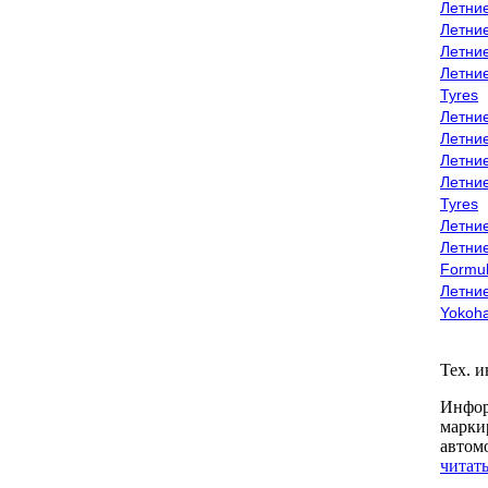
Летни
Летни
Летни
Летни
Tyres
Летни
Летни
Летние
Летни
Tyres
Летние
Летние
Formu
Летни
Yokoh
Тех. 
Инфор
марки
автом
читать