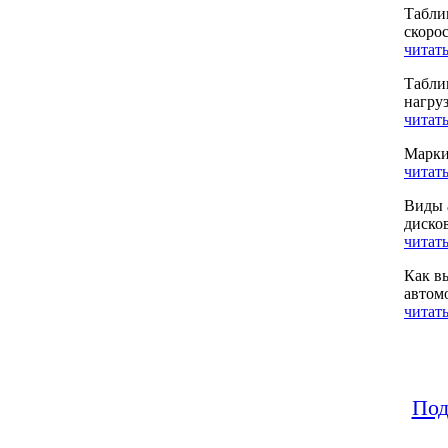
Табли
скоро
читать
Табли
нагру
читать
Марки
читать
Виды 
диско
читать
Как в
автом
читать
Под