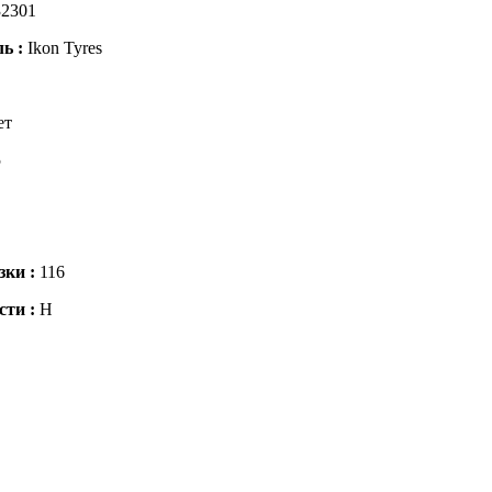
2301
ль :
Ikon Tyres
ет
5
зки :
116
сти :
H