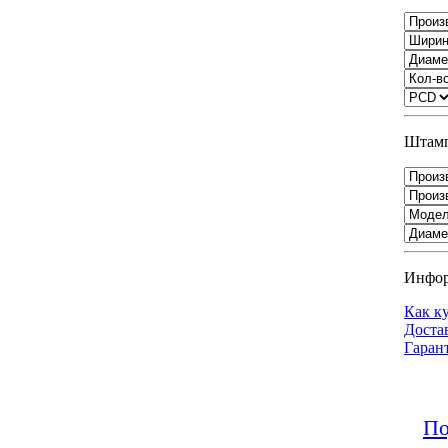
Штамп
Инфо
Как к
Доста
Гаран
По