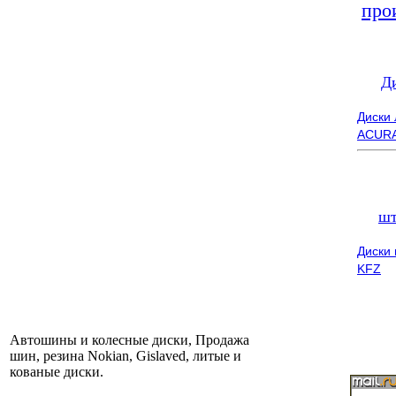
про
Д
Диски
ACUR
шт
Диски
KFZ
Автошины и колесные диски, Продажа
шин, резина Nokian, Gislaved, литые и
кованые диски.