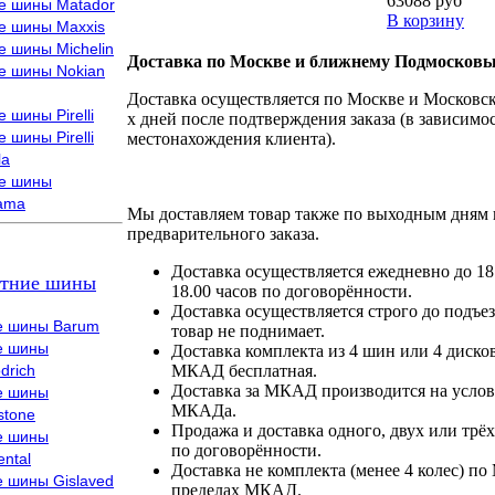
63088 руб
е шины Matador
В корзину
е шины Maxxis
е шины Michelin
Доставка по Москве и ближнему Подмосковь
е шины Nokian
Доставка осуществляется по Москве и Московско
 шины Pirelli
х дней после подтверждения заказа (в зависимос
 шины Pirelli
местонахождения клиента).
la
е шины
ama
Мы доставляем товар также по выходным дням 
предварительного заказа.
Доставка осуществляется ежедневно до 18
тние шины
18.00 часов по договорённости.
Доставка осуществляется строго до подъез
е шины Barum
товар не поднимает.
е шины
Доставка комплекта из 4 шин или 4 диско
drich
МКАД бесплатная.
Доставка за МКАД производится на условия
е шины
МКАДа.
stone
Продажа и доставка одного, двух или трёх
е шины
по договорённости.
ental
Доставка не комплекта (менее 4 колес) по
е шины Gislaved
пределах МКАД.