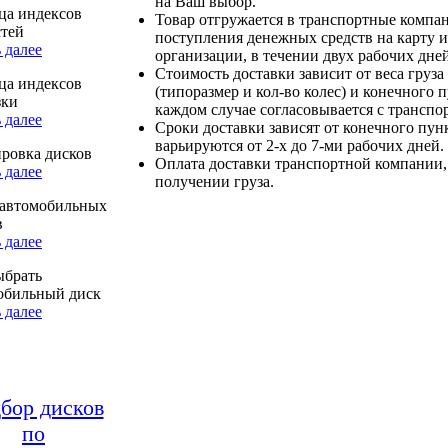
на Ваш выбор.
ца индексов
Товар отгружается в транспортные компа
стей
поступления денежных средств на карту и
 далее
организации, в течении двух рабочих дней
Стоимость доставки зависит от веса груза
ца индексов
(типоразмер и кол-во колес) и конечного 
зки
каждом случае согласовывается с транспо
 далее
Сроки доставки зависят от конечного пун
варьируются от 2-х до 7-ми рабочих дней.
ровка дисков
Оплата доставки транспортной компании,
 далее
получении груза.
автомобильных
в
 далее
ыбрать
обильный диск
 далее
бор дисков
по