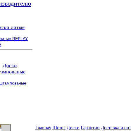
изводителю
иски литые
 литые REPLAY
A
Диски
ампованые
 штампованые
Главная
Шины
Диски
Гарантии
Доставка и оп