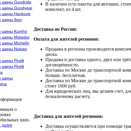
е шины Goodride
В наличии есть пакеты для автошин, стоим
е шины Goodyear
комплект, из 4 шт.
е шины Hankook
е шины Ikon
Доставка по России:
е шины Kumho
е шины Matador
Оплата для жителей регионов:
 шины Michelin
е шины Nokian
Продажа в регионы производится комплек
диска.
Продажа и доставка одного, двух или трёх
 шины Pirelli
договорённости.
 шины Pirelli
Доставка по Москве до транспортной комп
la
больше, бесплатная.
е шины
Доставка по Москве до транспортной комп
ama
стоит 1000 руб.
Для юридических лиц, мы делаем счет, дл
безналичному расчету.
информация
мация о
ровке
Доставка для жителей регионов:
обильных шин.
 далее
Доставка осуществляется при помощи тр