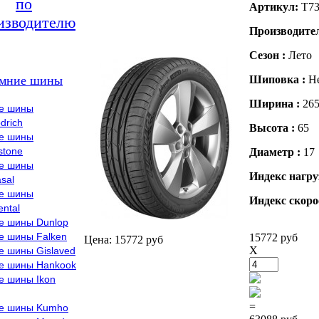
по
Артикул:
T73
изводителю
Производите
Сезон :
Лето
мние шины
Шиповка :
Н
Ширина :
26
е шины
drich
Высота :
65
е шины
stone
Диаметр :
17
е шины
Индекс нагру
sal
е шины
Индекс скоро
ental
е шины Dunlop
е шины Falken
15772 руб
Цена: 15772 руб
X
е шины Gislaved
е шины Hankook
е шины Ikon
=
е шины Kumho