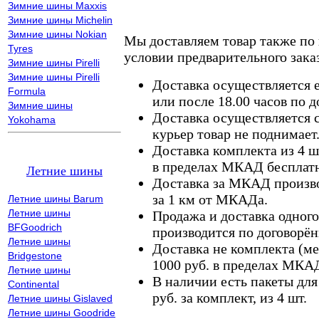
Зимние шины Maxxis
Зимние шины Michelin
Зимние шины Nokian
Мы доставляем товар также по
Tyres
условии предварительного заказ
Зимние шины Pirelli
Зимние шины Pirelli
Доставка осуществляется е
Formula
или после 18.00 часов по 
Зимние шины
Доставка осуществляется с
Yokohama
курьер товар не поднимает
Доставка комплекта из 4 ш
в пределах МКАД бесплатн
Летние шины
Доставка за МКАД произво
за 1 км от МКАДа.
Летние шины Barum
Летние шины
Продажа и доставка одного,
BFGoodrich
производится по договорён
Летние шины
Доставка не комплекта (ме
Bridgestone
1000 руб. в пределах МКА
Летние шины
В наличии есть пакеты дл
Continental
руб. за комплект, из 4 шт.
Летние шины Gislaved
Летние шины Goodride