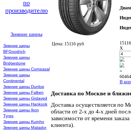
по
Диам
производителю
Инде
Инде
Зимние шины
15116
Цена: 15116 руб
Зимние шины
X
BFGoodrich
Зимние шины
Bridgestone
Зимние шины Compasal
=
Зимние шины
60464
Continental
В кор
Зимние шины Dunlop
Зимние шины Falken
Доставка по Москве и ближн
Зимние шины Gislaved
Доставка осуществляется по М
Зимние шины Hankook
Зимние шины Ikon
области от 2-х до 4-х дней пос
Tyres
зависимости от времени заказа
Зимние шины Kumho
клиента).
Зимние шины Matador