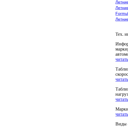
Летние
Летние
Formu
Летни
Тех. 
Инфор
марки
автом
читать
Табли
скоро
читать
Табли
нагру
читать
Марки
читать
Виды 