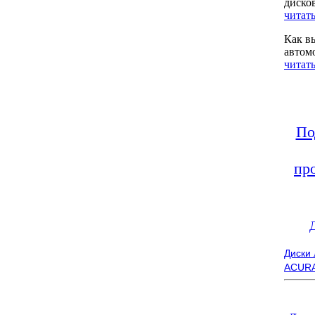
диско
читать
Как в
автом
читать
По
пр
Диски
ACUR