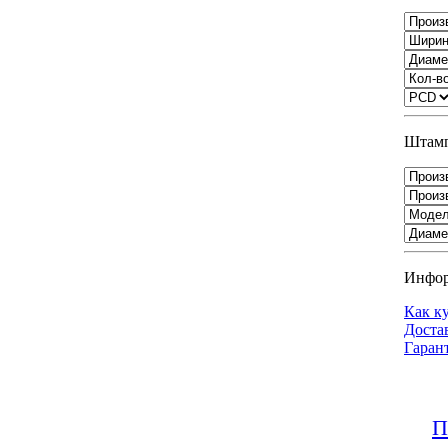
Штамп
Инфо
Как к
Доста
Гаран
П