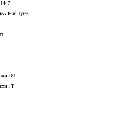
1447
ль :
Ikon Tyres
ет
5
зки :
81
сти :
T