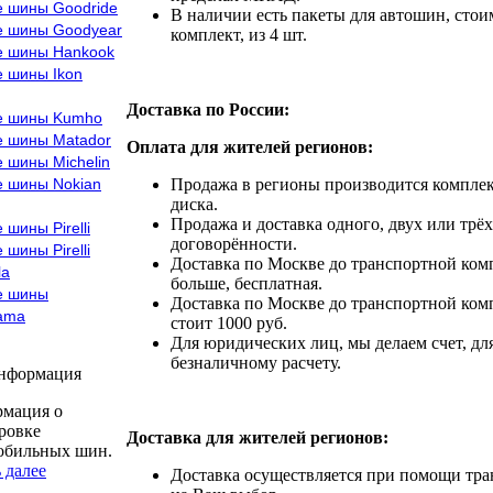
е шины Goodride
В наличии есть пакеты для автошин, стоим
е шины Goodyear
комплект, из 4 шт.
е шины Hankook
е шины Ikon
Доставка по России:
е шины Kumho
е шины Matador
Оплата для жителей регионов:
 шины Michelin
е шины Nokian
Продажа в регионы производится комплек
диска.
Продажа и доставка одного, двух или трёх
 шины Pirelli
договорённости.
 шины Pirelli
Доставка по Москве до транспортной комп
la
больше, бесплатная.
е шины
Доставка по Москве до транспортной комп
ama
стоит 1000 руб.
Для юридических лиц, мы делаем счет, дл
безналичному расчету.
информация
мация о
ровке
Доставка для жителей регионов:
обильных шин.
 далее
Доставка осуществляется при помощи тр