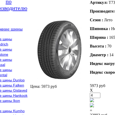
по
Артикул:
T73
изводителю
Производите
Сезон :
Лето
мние шины
Шиповка :
Н
Ширина :
16
е шины
drich
Высота :
70
е шины
stone
Диаметр :
14
е шины
Индекс нагру
sal
е шины
Индекс скоро
ental
е шины Dunlop
е шины Falken
5973 руб
Цена: 5973 руб
X
е шины Gislaved
е шины Hankook
е шины Ikon
=
е шины Kumho