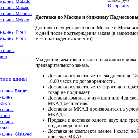
23892 руб
е шины Matador
В корзину
е шины Maxxis
е шины Michelin
Доставка по Москве и ближнему Подмосковь
е шины Nokian
Доставка осуществляется по Москве и Московско
 шины Pirelli
х дней после подтверждения заказа (в зависимос
 шины Pirelli
местонахождения клиента).
la
е шины
ama
Мы доставляем товар также по выходным дням 
предварительного заказа.
Доставка осуществляется ежедневно до 18
тние шины
18.00 часов по договорённости.
Доставка осуществляется строго до подъез
е шины Barum
товар не поднимает.
е шины
Доставка комплекта из 4 шин или 4 диско
drich
МКАД бесплатная.
Доставка за МКАД производится на условия
е шины
МКАДа.
stone
Продажа и доставка одного, двух или трёх
е шины
по договорённости.
ental
Доставка не комплекта (менее 4 колес) по
е шины Gislaved
пределах МКАД.