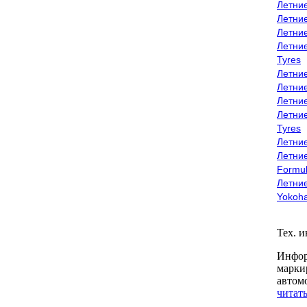
Летни
Летни
Летни
Летни
Tyres
Летни
Летни
Летние
Летни
Tyres
Летние
Летние
Formu
Летни
Yokoh
Тех. 
Инфор
марки
автом
читать