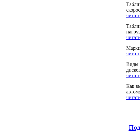
Табли
скоро
читать
Табли
нагру
читать
Марки
читать
Виды 
диско
читать
Как в
автом
читать
Под