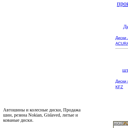
про
Д
Диски
ACUR
шт
Диски
KFZ
Автошины и колесные диски, Продажа
шин, резина Nokian, Gislaved, литые и
кованые диски.