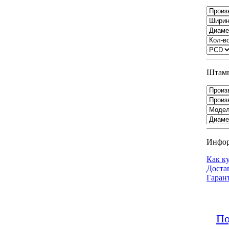
Штамп
Инфо
Как к
Доста
Гаран
По