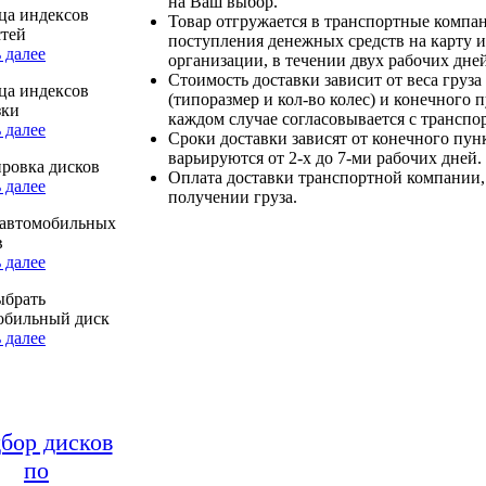
на Ваш выбор.
ца индексов
Товар отгружается в транспортные компа
стей
поступления денежных средств на карту и
 далее
организации, в течении двух рабочих дней
Стоимость доставки зависит от веса груза
ца индексов
(типоразмер и кол-во колес) и конечного 
зки
каждом случае согласовывается с транспо
 далее
Сроки доставки зависят от конечного пун
варьируются от 2-х до 7-ми рабочих дней.
ровка дисков
Оплата доставки транспортной компании,
 далее
получении груза.
автомобильных
в
 далее
ыбрать
обильный диск
 далее
бор дисков
по