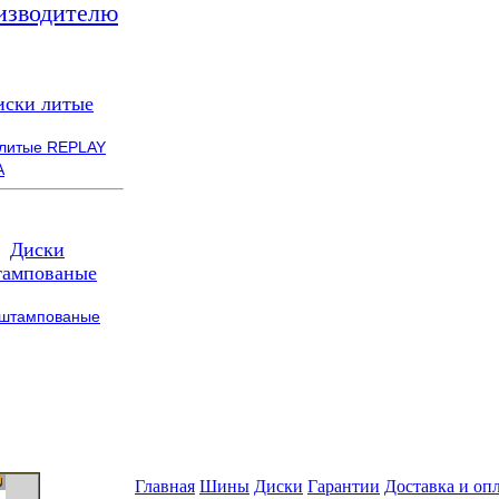
изводителю
иски литые
 литые REPLAY
A
Диски
ампованые
 штампованые
Главная
Шины
Диски
Гарантии
Доставка и оп