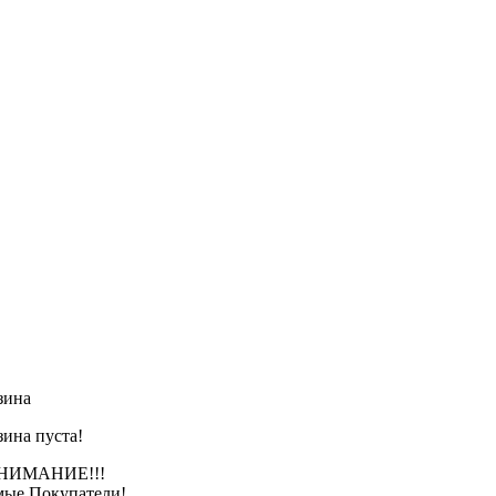
зина
зина пуста!
АНИЕ!!!
ые Покупатели!