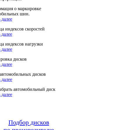
мация о маркировке
обильных шин.
 далее
ца индексов скоростей
 далее
ца индексов нагрузки
 далее
ровка дисков
 далее
автомобильных дисков
 далее
ыбрать автомобильный диск
 далее
Подбор дисков
по производителю