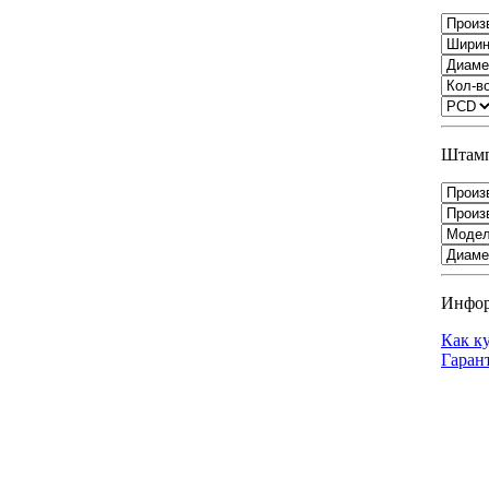
Штамп
Инфо
Как к
Гаран