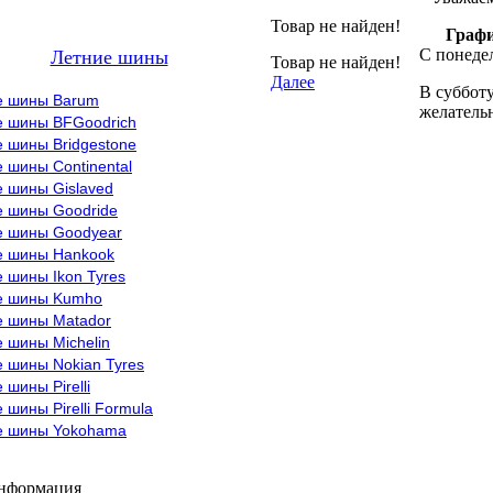
Товар не найден!
Графи
С понедел
Летние шины
Товар не найден!
Далее
В субботу
е шины Barum
желательн
е шины BFGoodrich
 шины Bridgestone
 шины Continental
е шины Gislaved
е шины Goodride
е шины Goodyear
е шины Hankook
 шины Ikon Tyres
е шины Kumho
е шины Matador
 шины Michelin
 шины Nokian Tyres
 шины Pirelli
 шины Pirelli Formula
е шины Yokohama
информация