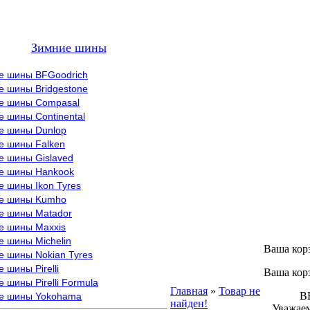
Зимние шины
е шины BFGoodrich
е шины Bridgestone
е шины Compasal
 шины Continental
е шины Dunlop
е шины Falken
е шины Gislaved
е шины Hankook
 шины Ikon Tyres
е шины Kumho
е шины Matador
е шины Maxxis
е шины Michelin
Ваша кор
е шины Nokian Tyres
 шины Pirelli
Ваша кор
 шины Pirelli Formula
Главная
»
Товар не
ВНИМ
е шины Yokohama
найден!
Уважаем