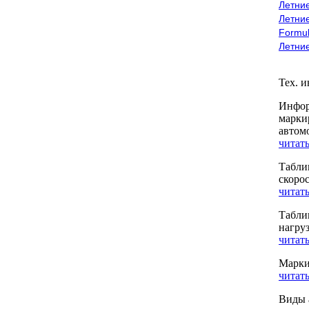
Летние
Летние
Formu
Летни
Тех. 
Инфор
марки
автом
читать
Табли
скоро
читать
Табли
нагру
читать
Марки
читать
Виды 