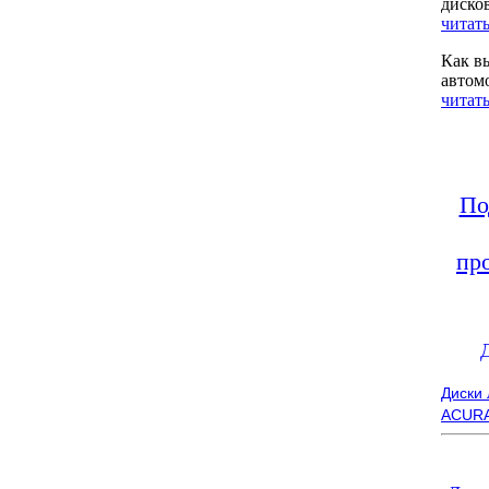
диско
читать
Как в
автом
читать
По
пр
Диски
ACUR