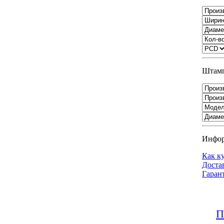
Штамп
Инфо
Как к
Доста
Гаран
П