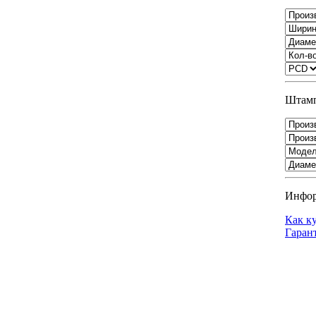
Штамп
Инфо
Как к
Гаран