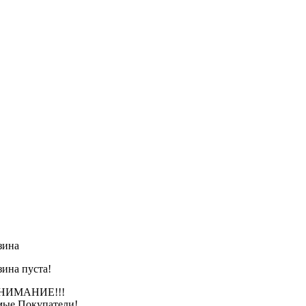
зина
зина пуста!
АНИЕ!!!
ые Покупатели!