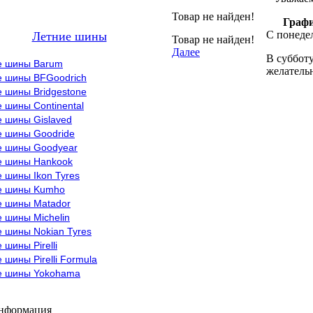
Товар не найден!
Графи
С понедел
Летние шины
Товар не найден!
Далее
В субботу
е шины Barum
желательн
е шины BFGoodrich
 шины Bridgestone
 шины Continental
е шины Gislaved
е шины Goodride
е шины Goodyear
е шины Hankook
 шины Ikon Tyres
е шины Kumho
е шины Matador
 шины Michelin
 шины Nokian Tyres
 шины Pirelli
 шины Pirelli Formula
е шины Yokohama
информация