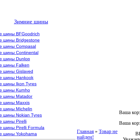
Зимние шины
е шины BFGoodrich
е шины Bridgestone
е шины Compasal
 шины Continental
е шины Dunlop
е шины Falken
е шины Gislaved
е шины Hankook
 шины Ikon Tyres
е шины Kumho
е шины Matador
е шины Maxxis
е шины Michelin
Ваша кор
е шины Nokian Tyres
 шины Pirelli
Ваша кор
 шины Pirelli Formula
Главная
»
Товар не
ВНИМ
е шины Yokohama
найден!
Уважаем