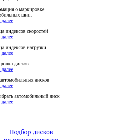
мация о маркировке
обильных шин.
 далее
ца индексов скоростей
 далее
ца индексов нагрузки
 далее
ровка дисков
 далее
автомобильных дисков
 далее
ыбрать автомобильный диск
 далее
Подбор дисков
по производителю