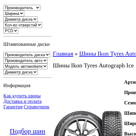
Штампованные диски
Главная
»
Шины Ikon Tyres Auto
Шины Ikon Tyres Autograph Ice
Арти
Информация
Прои
Как купить шины
Доставка и оплата
Сезо
Гарантия
Справочник
Шипо
Шири
Подбор шин
Высо