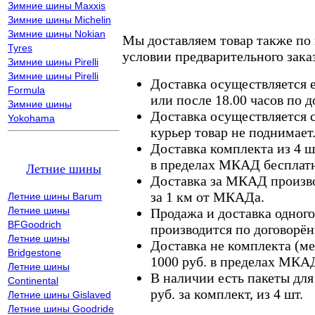
Зимние шины Maxxis
Зимние шины Michelin
Зимние шины Nokian
Мы доставляем товар также по
Tyres
условии предварительного заказ
Зимние шины Pirelli
Зимние шины Pirelli
Доставка осуществляется е
Formula
или после 18.00 часов по 
Зимние шины
Доставка осуществляется с
Yokohama
курьер товар не поднимает
Доставка комплекта из 4 ш
в пределах МКАД бесплатн
Летние шины
Доставка за МКАД произво
за 1 км от МКАДа.
Летние шины Barum
Летние шины
Продажа и доставка одного,
BFGoodrich
производится по договорён
Летние шины
Доставка не комплекта (ме
Bridgestone
1000 руб. в пределах МКА
Летние шины
В наличии есть пакеты дл
Continental
руб. за комплект, из 4 шт.
Летние шины Gislaved
Летние шины Goodride