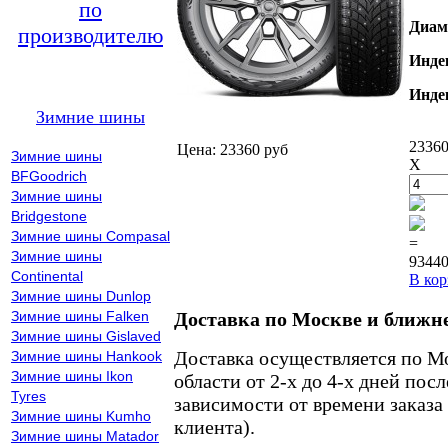
по
Диам
производителю
Инде
Инде
Зимние шины
23360
Цена: 23360 руб
Зимние шины
X
BFGoodrich
Зимние шины
Bridgestone
Зимние шины Compasal
=
Зимние шины
93440
Continental
В кор
Зимние шины Dunlop
Зимние шины Falken
Доставка по Москве и ближн
Зимние шины Gislaved
Доставка осуществляется по М
Зимние шины Hankook
Зимние шины Ikon
области от 2-х до 4-х дней пос
Tyres
зависимости от времени заказа
Зимние шины Kumho
клиента).
Зимние шины Matador