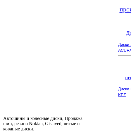
про
Д
Диски
ACUR
шт
Диски
KFZ
Автошины и колесные диски, Продажа
шин, резина Nokian, Gislaved, литые и
кованые диски.