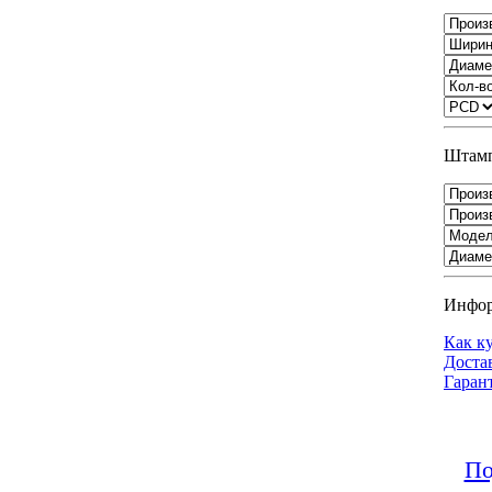
Штамп
Инфо
Как к
Доста
Гаран
По