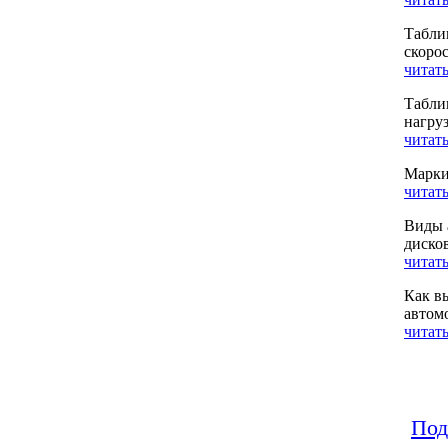
Табли
скоро
читать
Табли
нагру
читать
Марки
читать
Виды 
диско
читать
Как в
автом
читать
Под