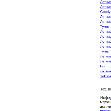
Летни
Летни
Goody
Летни
Летни
Tyres
Летни
Летни
Летние
Летни
Tyres
Летние
Летние
Formu
Летни
Yokoh
Тех. 
Инфор
марки
автом
читать