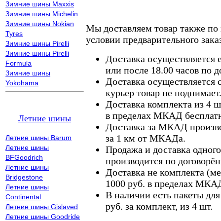
Зимние шины Maxxis
Зимние шины Michelin
Зимние шины Nokian
Мы доставляем товар также по
Tyres
условии предварительного заказ
Зимние шины Pirelli
Зимние шины Pirelli
Доставка осуществляется е
Formula
или после 18.00 часов по 
Зимние шины
Доставка осуществляется с
Yokohama
курьер товар не поднимает
Доставка комплекта из 4 ш
в пределах МКАД бесплатн
Летние шины
Доставка за МКАД произво
за 1 км от МКАДа.
Летние шины Barum
Летние шины
Продажа и доставка одного,
BFGoodrich
производится по договорён
Летние шины
Доставка не комплекта (ме
Bridgestone
1000 руб. в пределах МКА
Летние шины
В наличии есть пакеты дл
Continental
руб. за комплект, из 4 шт.
Летние шины Gislaved
Летние шины Goodride