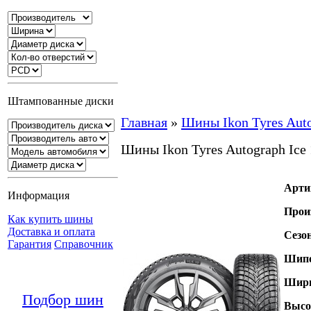
Штампованные диски
Главная
»
Шины Ikon Tyres Auto
Шины Ikon Tyres Autograph Ice
Арти
Информация
Прои
Как купить шины
Доставка и оплата
Сезо
Гарантия
Справочник
Шипо
Шири
Подбор шин
Высо