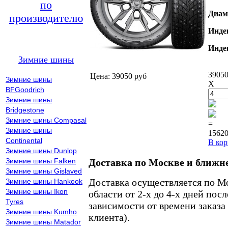
по
Диам
производителю
Инде
Инде
Зимние шины
39050
Цена: 39050 руб
Зимние шины
X
BFGoodrich
Зимние шины
Bridgestone
Зимние шины Compasal
=
Зимние шины
15620
Continental
В кор
Зимние шины Dunlop
Зимние шины Falken
Доставка по Москве и ближн
Зимние шины Gislaved
Доставка осуществляется по М
Зимние шины Hankook
Зимние шины Ikon
области от 2-х до 4-х дней пос
Tyres
зависимости от времени заказа
Зимние шины Kumho
клиента).
Зимние шины Matador