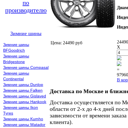
по
Диам
производителю
Инде
Инде
Зимние шины
24490
Цена: 24490 руб
Зимние шины
X
BFGoodrich
Зимние шины
Bridgestone
Зимние шины Compasal
=
Зимние шины
97960
Continental
В кор
Зимние шины Dunlop
Зимние шины Falken
Доставка по Москве и ближн
Зимние шины Gislaved
Доставка осуществляется по М
Зимние шины Hankook
Зимние шины Ikon
области от 2-х до 4-х дней пос
Tyres
зависимости от времени заказа
Зимние шины Kumho
клиента).
Зимние шины Matador