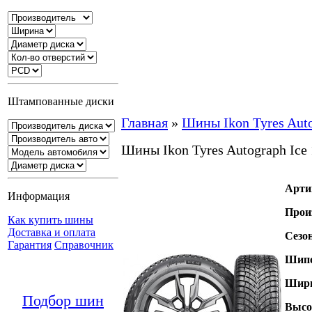
Штампованные диски
Главная
»
Шины Ikon Tyres Auto
Шины Ikon Tyres Autograph Ice
Арти
Информация
Прои
Как купить шины
Доставка и оплата
Сезо
Гарантия
Справочник
Шипо
Шири
Подбор шин
Высо