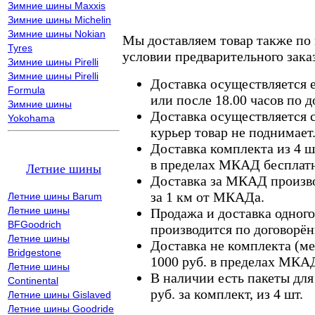
Зимние шины Maxxis
Зимние шины Michelin
Зимние шины Nokian
Мы доставляем товар также по
Tyres
условии предварительного заказ
Зимние шины Pirelli
Зимние шины Pirelli
Доставка осуществляется е
Formula
или после 18.00 часов по 
Зимние шины
Доставка осуществляется с
Yokohama
курьер товар не поднимает
Доставка комплекта из 4 ш
в пределах МКАД бесплатн
Летние шины
Доставка за МКАД произво
за 1 км от МКАДа.
Летние шины Barum
Летние шины
Продажа и доставка одного,
BFGoodrich
производится по договорён
Летние шины
Доставка не комплекта (ме
Bridgestone
1000 руб. в пределах МКА
Летние шины
В наличии есть пакеты дл
Continental
руб. за комплект, из 4 шт.
Летние шины Gislaved
Летние шины Goodride