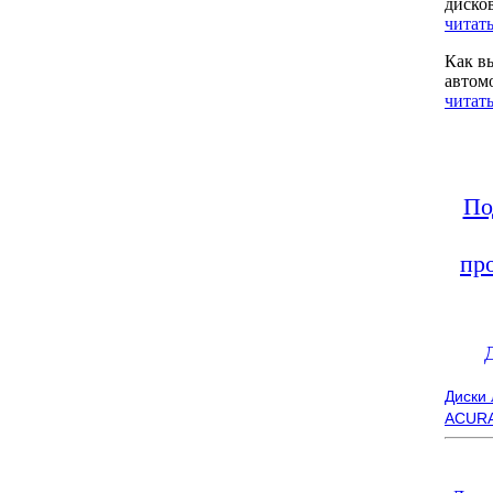
диско
читать
Как в
автом
читать
По
пр
Диски
ACUR