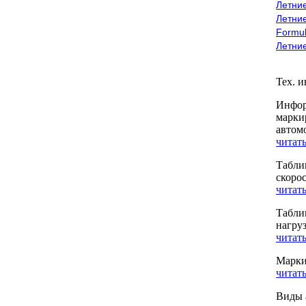
Летние
Летние
Formu
Летни
Тех. 
Инфор
марки
автом
читать
Табли
скоро
читать
Табли
нагру
читать
Марки
читать
Виды 