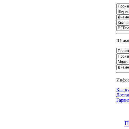
Штамп
Инфо
Как к
Доста
Гаран
П