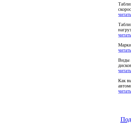
Табли
скоро
читать
Табли
нагру
читать
Марки
читать
Виды 
диско
читать
Как в
автом
читать
Под