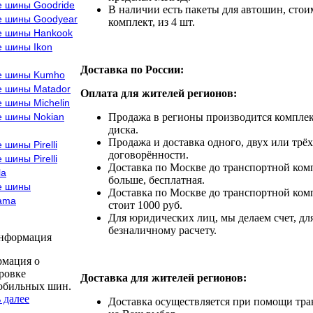
е шины Goodride
В наличии есть пакеты для автошин, стоим
е шины Goodyear
комплект, из 4 шт.
е шины Hankook
е шины Ikon
Доставка по России:
е шины Kumho
е шины Matador
Оплата для жителей регионов:
 шины Michelin
е шины Nokian
Продажа в регионы производится комплек
диска.
Продажа и доставка одного, двух или трёх
 шины Pirelli
договорённости.
 шины Pirelli
Доставка по Москве до транспортной комп
la
больше, бесплатная.
е шины
Доставка по Москве до транспортной комп
ama
стоит 1000 руб.
Для юридических лиц, мы делаем счет, дл
безналичному расчету.
информация
мация о
ровке
Доставка для жителей регионов:
обильных шин.
 далее
Доставка осуществляется при помощи тр