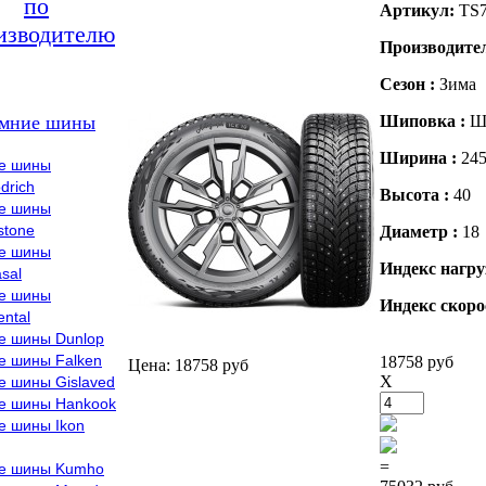
по
Артикул:
TS7
изводителю
Производите
Сезон :
Зима
мние шины
Шиповка :
Ш
Ширина :
24
е шины
drich
Высота :
40
е шины
stone
Диаметр :
18
е шины
Индекс нагру
sal
е шины
Индекс скоро
ental
е шины Dunlop
е шины Falken
18758 руб
Цена: 18758 руб
X
е шины Gislaved
е шины Hankook
е шины Ikon
=
е шины Kumho