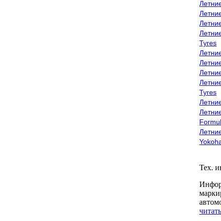
Летни
Летни
Летни
Летни
Tyres
Летни
Летни
Летние
Летни
Tyres
Летние
Летние
Formu
Летни
Yokoh
Тех. 
Инфор
марки
автом
читать