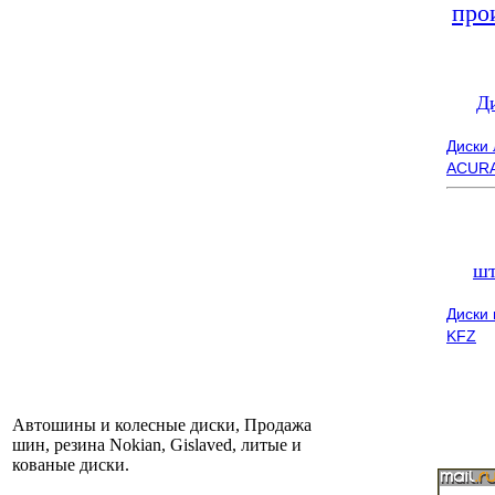
про
Д
Диски
ACUR
шт
Диски
KFZ
Автошины и колесные диски, Продажа
шин, резина Nokian, Gislaved, литые и
кованые диски.