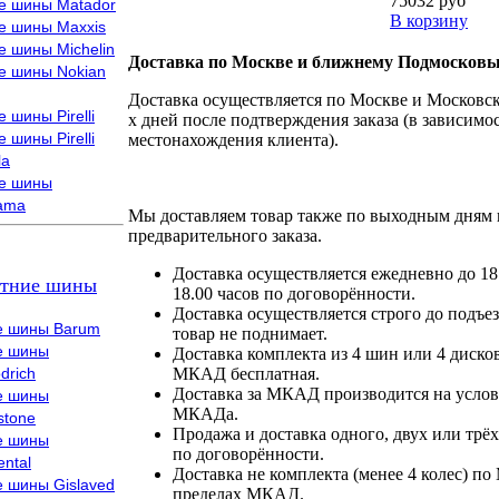
75032 руб
е шины Matador
В корзину
е шины Maxxis
е шины Michelin
Доставка по Москве и ближнему Подмосковь
е шины Nokian
Доставка осуществляется по Москве и Московско
 шины Pirelli
х дней после подтверждения заказа (в зависимос
 шины Pirelli
местонахождения клиента).
la
е шины
ama
Мы доставляем товар также по выходным дням 
предварительного заказа.
Доставка осуществляется ежедневно до 18
тние шины
18.00 часов по договорённости.
Доставка осуществляется строго до подъез
е шины Barum
товар не поднимает.
е шины
Доставка комплекта из 4 шин или 4 диско
drich
МКАД бесплатная.
Доставка за МКАД производится на условия
е шины
МКАДа.
stone
Продажа и доставка одного, двух или трёх
е шины
по договорённости.
ental
Доставка не комплекта (менее 4 колес) по
е шины Gislaved
пределах МКАД.