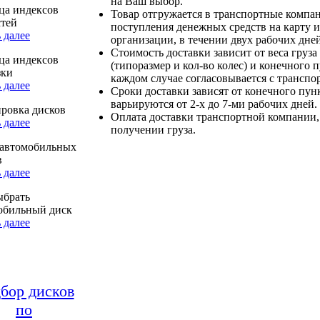
на Ваш выбор.
ца индексов
Товар отгружается в транспортные компа
стей
поступления денежных средств на карту и
 далее
организации, в течении двух рабочих дней
Стоимость доставки зависит от веса груза
ца индексов
(типоразмер и кол-во колес) и конечного 
зки
каждом случае согласовывается с транспо
 далее
Сроки доставки зависят от конечного пун
варьируются от 2-х до 7-ми рабочих дней.
ровка дисков
Оплата доставки транспортной компании,
 далее
получении груза.
автомобильных
в
 далее
ыбрать
обильный диск
 далее
бор дисков
по