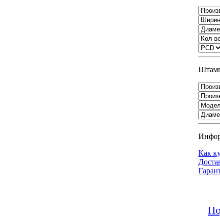
Штамп
Инфо
Как к
Доста
Гаран
По