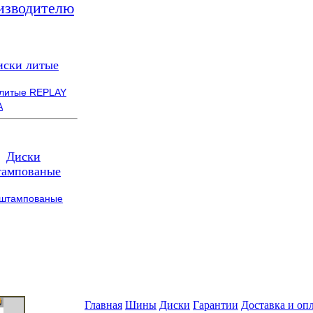
изводителю
иски литые
 литые REPLAY
A
Диски
ампованые
 штампованые
Главная
Шины
Диски
Гарантии
Доставка и оп