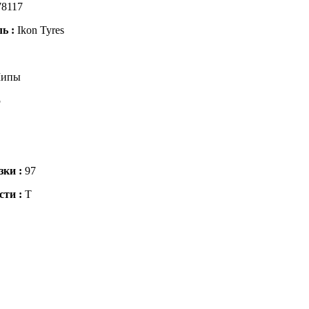
8117
ль :
Ikon Tyres
ипы
5
зки :
97
сти :
T