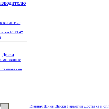
изводителю
иски литые
 литые REPLAY
A
Диски
ампованые
 штампованые
Главная
Шины
Диски
Гарантии
Доставка и оп