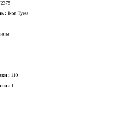
72375
ль :
Ikon Tyres
ипы
5
зки :
110
сти :
T