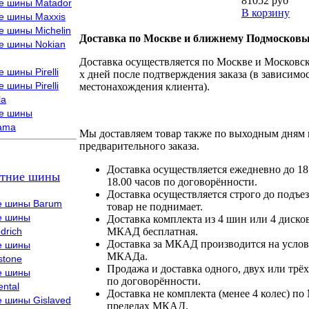
81052 руб
е шины Matador
В корзину
е шины Maxxis
е шины Michelin
Доставка по Москве и ближнему Подмосковь
е шины Nokian
Доставка осуществляется по Москве и Московско
 шины Pirelli
х дней после подтверждения заказа (в зависимос
 шины Pirelli
местонахождения клиента).
la
е шины
ama
Мы доставляем товар также по выходным дням 
предварительного заказа.
Доставка осуществляется ежедневно до 18
тние шины
18.00 часов по договорённости.
Доставка осуществляется строго до подъез
е шины Barum
товар не поднимает.
е шины
Доставка комплекта из 4 шин или 4 диско
drich
МКАД бесплатная.
Доставка за МКАД производится на условия
е шины
МКАДа.
stone
Продажа и доставка одного, двух или трёх
е шины
по договорённости.
ental
Доставка не комплекта (менее 4 колес) по
е шины Gislaved
пределах МКАД.