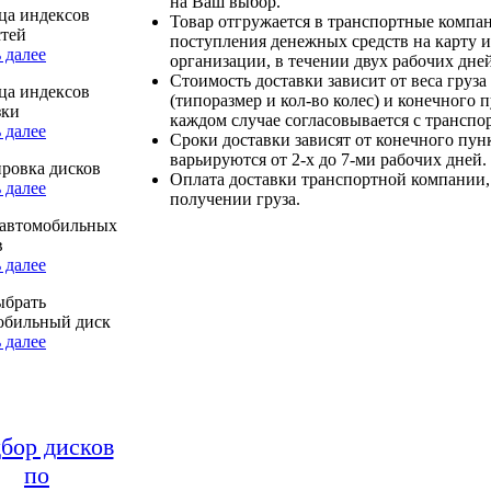
на Ваш выбор.
ца индексов
Товар отгружается в транспортные компа
стей
поступления денежных средств на карту и
 далее
организации, в течении двух рабочих дней
Стоимость доставки зависит от веса груза
ца индексов
(типоразмер и кол-во колес) и конечного 
зки
каждом случае согласовывается с транспо
 далее
Сроки доставки зависят от конечного пун
варьируются от 2-х до 7-ми рабочих дней.
ровка дисков
Оплата доставки транспортной компании,
 далее
получении груза.
автомобильных
в
 далее
ыбрать
обильный диск
 далее
бор дисков
по