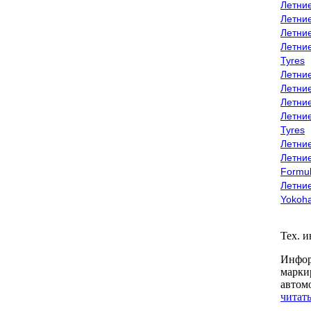
Летни
Летни
Летни
Летни
Tyres
Летни
Летни
Летние
Летни
Tyres
Летние
Летние
Formu
Летни
Yokoh
Тех. 
Инфор
марки
автом
читать