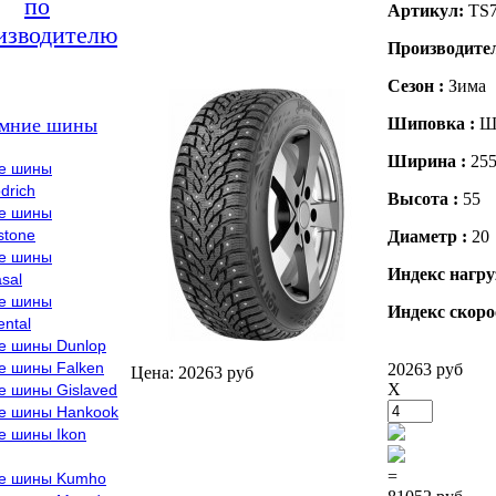
по
Артикул:
TS
изводителю
Производите
Сезон :
Зима
мние шины
Шиповка :
Ш
Ширина :
25
е шины
drich
Высота :
55
е шины
stone
Диаметр :
20
е шины
Индекс нагру
sal
е шины
Индекс скоро
ental
е шины Dunlop
е шины Falken
20263 руб
Цена: 20263 руб
X
е шины Gislaved
е шины Hankook
е шины Ikon
=
е шины Kumho