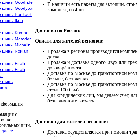
е шины Goodride
В наличии есть пакеты для автошин, стоим
е шины Goodyear
комплект, из 4 шт.
е шины Hankook
е шины Ikon
Доставка по России:
е шины Kumho
е шины Matador
Оплата для жителей регионов:
 шины Michelin
е шины Nokian
Продажа в регионы производится комплек
диска.
Продажа и доставка одного, двух или трёх
 шины Pirelli
договорённости.
 шины Pirelli
Доставка по Москве до транспортной комп
la
больше, бесплатная.
е шины
Доставка по Москве до транспортной комп
ama
стоит 1000 руб.
Для юридических лиц, мы делаем счет, дл
безналичному расчету.
информация
мация о
ровке
Доставка для жителей регионов:
обильных шин.
 далее
Доставка осуществляется при помощи тр