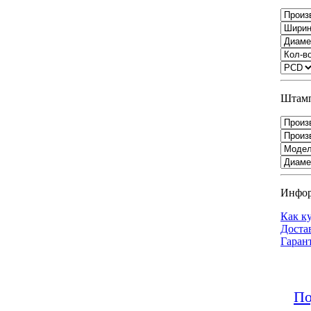
Штамп
Инфо
Как к
Доста
Гаран
По