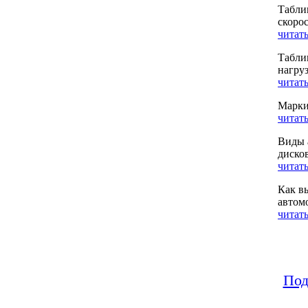
Табли
скоро
читать
Табли
нагру
читать
Марки
читать
Виды 
диско
читать
Как в
автом
читать
Под