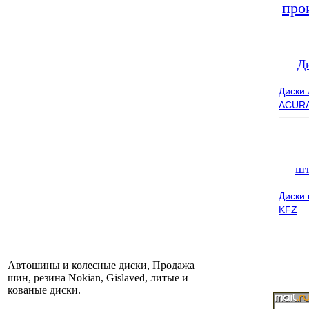
про
Д
Диски
ACUR
шт
Диски
KFZ
Автошины и колесные диски, Продажа
шин, резина Nokian, Gislaved, литые и
кованые диски.