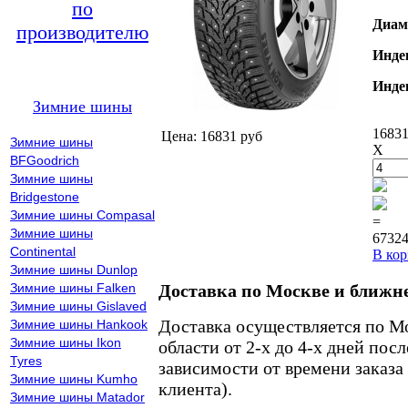
по
Диам
производителю
Инде
Инде
Зимние шины
16831
Цена: 16831 руб
Зимние шины
X
BFGoodrich
Зимние шины
Bridgestone
Зимние шины Compasal
=
Зимние шины
67324
Continental
В кор
Зимние шины Dunlop
Зимние шины Falken
Доставка по Москве и ближн
Зимние шины Gislaved
Доставка осуществляется по М
Зимние шины Hankook
Зимние шины Ikon
области от 2-х до 4-х дней пос
Tyres
зависимости от времени заказа
Зимние шины Kumho
клиента).
Зимние шины Matador