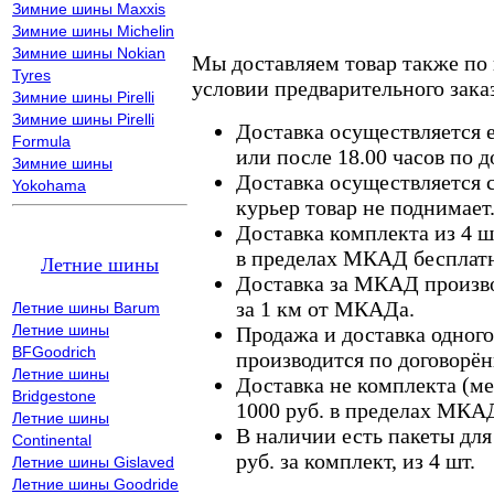
Зимние шины Maxxis
Зимние шины Michelin
Зимние шины Nokian
Мы доставляем товар также по
Tyres
условии предварительного заказ
Зимние шины Pirelli
Зимние шины Pirelli
Доставка осуществляется е
Formula
или после 18.00 часов по 
Зимние шины
Доставка осуществляется с
Yokohama
курьер товар не поднимает
Доставка комплекта из 4 ш
в пределах МКАД бесплатн
Летние шины
Доставка за МКАД произво
за 1 км от МКАДа.
Летние шины Barum
Летние шины
Продажа и доставка одного,
BFGoodrich
производится по договорён
Летние шины
Доставка не комплекта (ме
Bridgestone
1000 руб. в пределах МКА
Летние шины
В наличии есть пакеты дл
Continental
руб. за комплект, из 4 шт.
Летние шины Gislaved
Летние шины Goodride