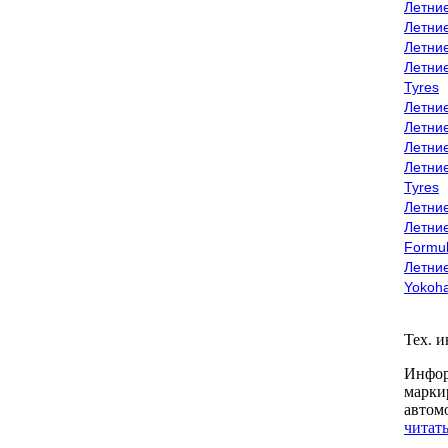
Летни
Летни
Летни
Летни
Tyres
Летни
Летни
Летние
Летни
Tyres
Летние
Летние
Formu
Летни
Yokoh
Тех. 
Инфор
марки
автом
читать