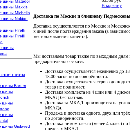
83388 руб
е шины Matador
В корзину
е шины Maxxis
е шины Michelin
Доставка по Москве и ближнему Подмосковь
е шины Nokian
Доставка осуществляется по Москве и Московско
 шины Pirelli
х дней после подтверждения заказа (в зависимос
 шины Pirelli
местонахождения клиента).
la
е шины
ama
Мы доставляем товар также по выходным дням 
предварительного заказа.
Доставка осуществляется ежедневно до 18
тние шины
18.00 часов по договорённости.
Доставка осуществляется строго до подъез
е шины Barum
товар не поднимает.
е шины
Доставка комплекта из 4 шин или 4 диско
drich
МКАД бесплатная.
Доставка за МКАД производится на условия
е шины
МКАДа.
stone
Продажа и доставка одного, двух или трёх
е шины
по договорённости.
ental
Доставка не комплекта (менее 4 колес) по
е шины Gislaved
пределах МКАД.