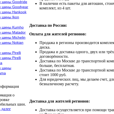
е шины Goodride
В наличии есть пакеты для автошин, стоим
е шины Goodyear
комплект, из 4 шт.
е шины Hankook
е шины Ikon
Доставка по России:
е шины Kumho
е шины Matador
Оплата для жителей регионов:
 шины Michelin
е шины Nokian
Продажа в регионы производится комплек
диска.
Продажа и доставка одного, двух или трёх
 шины Pirelli
договорённости.
 шины Pirelli
Доставка по Москве до транспортной комп
la
больше, бесплатная.
е шины
Доставка по Москве до транспортной комп
ama
стоит 1000 руб.
Для юридических лиц, мы делаем счет, дл
безналичному расчету.
информация
мация о
ровке
Доставка для жителей регионов:
обильных шин.
 далее
Доставка осуществляется при помощи тр