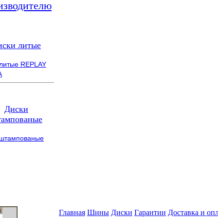
изводителю
иски литые
 литые REPLAY
A
Диски
ампованые
 штампованые
Главная
Шины
Диски
Гарантии
Доставка и оп