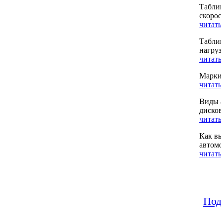
Табли
скоро
читать
Табли
нагру
читать
Марки
читать
Виды 
диско
читать
Как в
автом
читать
Под