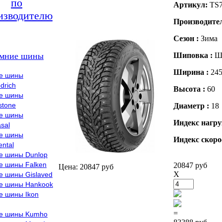
по
Артикул:
TS
изводителю
Производите
Сезон :
Зима
мние шины
Шиповка :
Ш
Ширина :
24
е шины
drich
Высота :
60
е шины
stone
Диаметр :
18
е шины
Индекс нагру
sal
е шины
Индекс скоро
ental
е шины Dunlop
е шины Falken
20847 руб
Цена: 20847 руб
X
е шины Gislaved
е шины Hankook
е шины Ikon
=
е шины Kumho