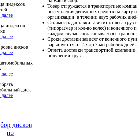
на Ваш выбор.
ца индексов
Товар отгружается в транспортные компа
стей
поступления денежных средств на карту и
 далее
организации, в течении двух рабочих дней
Стоимость доставки зависит от веса груза
ца индексов
(типоразмер и кол-во колес) и конечного 
зки
каждом случае согласовывается с транспо
 далее
Сроки доставки зависят от конечного пун
варьируются от 2-х до 7-ми рабочих дней.
ровка дисков
Оплата доставки транспортной компании,
 далее
получении груза.
автомобильных
в
 далее
ыбрать
обильный диск
 далее
бор дисков
по