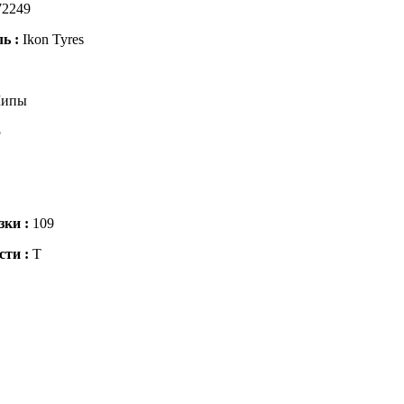
72249
ль :
Ikon Tyres
ипы
5
зки :
109
сти :
T