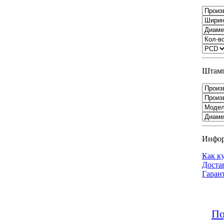
Штамп
Инфо
Как к
Доста
Гаран
По