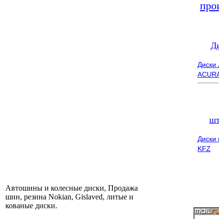
про
Д
Диски
ACUR
шт
Диски
KFZ
Автошины и колесные диски, Продажа
шин, резина Nokian, Gislaved, литые и
кованые диски.