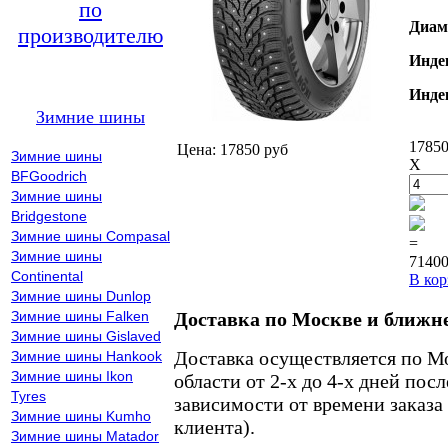
по
Диам
производителю
Инде
Инде
Зимние шины
17850
Цена: 17850 руб
Зимние шины
X
BFGoodrich
Зимние шины
Bridgestone
Зимние шины Compasal
=
Зимние шины
71400
Continental
В кор
Зимние шины Dunlop
Зимние шины Falken
Доставка по Москве и ближн
Зимние шины Gislaved
Доставка осуществляется по М
Зимние шины Hankook
Зимние шины Ikon
области от 2-х до 4-х дней пос
Tyres
зависимости от времени заказа
Зимние шины Kumho
клиента).
Зимние шины Matador