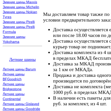
Зимние шины Maxxis
Зимние шины Michelin
Зимние шины Nokian
Мы доставляем товар также по
Tyres
условии предварительного заказ
Зимние шины Pirelli
Зимние шины Pirelli
Доставка осуществляется е
Formula
или после 18.00 часов по 
Зимние шины
Доставка осуществляется с
Yokohama
курьер товар не поднимает
Доставка комплекта из 4 ш
в пределах МКАД бесплатн
Летние шины
Доставка за МКАД произво
за 1 км от МКАДа.
Летние шины Barum
Летние шины
Продажа и доставка одного,
BFGoodrich
производится по договорён
Летние шины
Доставка не комплекта (ме
Bridgestone
1000 руб. в пределах МКА
Летние шины
В наличии есть пакеты дл
Continental
руб. за комплект, из 4 шт.
Летние шины Gislaved
Летние шины Goodride