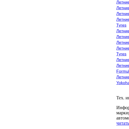
Летни
Летни
Летни
Летни
Tyres
Летни
Летни
Летние
Летни
Tyres
Летние
Летние
Formu
Летни
Yokoh
Тех. 
Инфор
марки
автом
читать