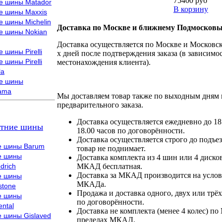
75400 руб
е шины Matador
В корзину
е шины Maxxis
е шины Michelin
Доставка по Москве и ближнему Подмосковь
е шины Nokian
Доставка осуществляется по Москве и Московско
 шины Pirelli
х дней после подтверждения заказа (в зависимос
 шины Pirelli
местонахождения клиента).
la
е шины
ama
Мы доставляем товар также по выходным дням 
предварительного заказа.
Доставка осуществляется ежедневно до 18
тние шины
18.00 часов по договорённости.
Доставка осуществляется строго до подъез
е шины Barum
товар не поднимает.
е шины
Доставка комплекта из 4 шин или 4 диско
drich
МКАД бесплатная.
Доставка за МКАД производится на условия
е шины
МКАДа.
stone
Продажа и доставка одного, двух или трёх
е шины
по договорённости.
ental
Доставка не комплекта (менее 4 колес) по
е шины Gislaved
пределах МКАД.