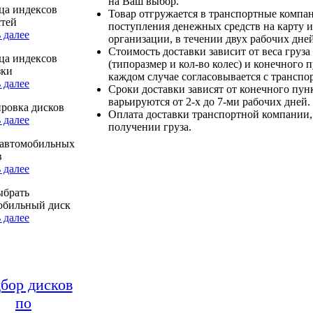
на Ваш выбор.
ца индексов
Товар отгружается в транспортные компа
стей
поступления денежных средств на карту и
 далее
организации, в течении двух рабочих дней
Стоимость доставки зависит от веса груза
ца индексов
(типоразмер и кол-во колес) и конечного 
зки
каждом случае согласовывается с транспо
 далее
Сроки доставки зависят от конечного пун
варьируются от 2-х до 7-ми рабочих дней.
ровка дисков
Оплата доставки транспортной компании,
 далее
получении груза.
автомобильных
в
 далее
ыбрать
обильный диск
 далее
бор дисков
по