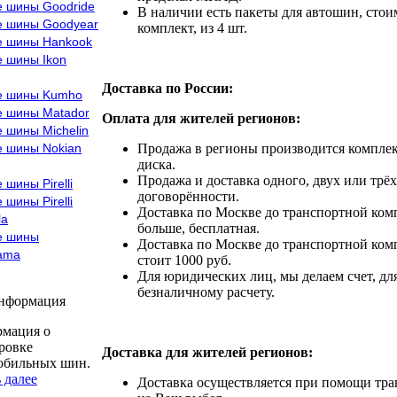
е шины Goodride
В наличии есть пакеты для автошин, стоим
е шины Goodyear
комплект, из 4 шт.
е шины Hankook
е шины Ikon
Доставка по России:
е шины Kumho
е шины Matador
Оплата для жителей регионов:
 шины Michelin
е шины Nokian
Продажа в регионы производится комплек
диска.
Продажа и доставка одного, двух или трёх
 шины Pirelli
договорённости.
 шины Pirelli
Доставка по Москве до транспортной комп
la
больше, бесплатная.
е шины
Доставка по Москве до транспортной комп
ama
стоит 1000 руб.
Для юридических лиц, мы делаем счет, дл
безналичному расчету.
информация
мация о
ровке
Доставка для жителей регионов:
обильных шин.
 далее
Доставка осуществляется при помощи тр