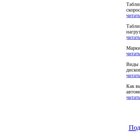
Табли
скоро
читать
Табли
нагру
читать
Марки
читать
Виды 
диско
читать
Как в
автом
читать
Под