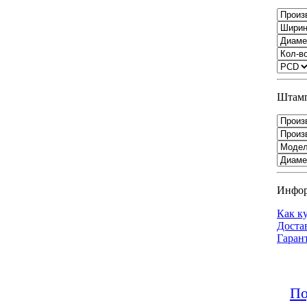
Штамп
Инфо
Как к
Доста
Гаран
По