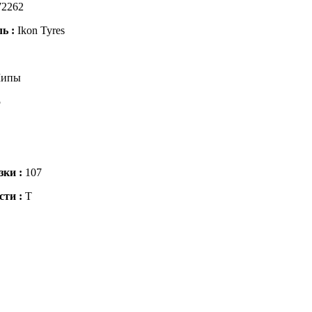
72262
ль :
Ikon Tyres
ипы
5
зки :
107
сти :
T