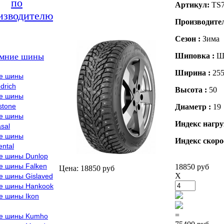
по
Артикул:
TS
изводителю
Производите
Сезон :
Зима
мние шины
Шиповка :
Ш
Ширина :
25
е шины
drich
Высота :
50
е шины
stone
Диаметр :
19
е шины
Индекс нагру
sal
е шины
Индекс скоро
ental
е шины Dunlop
е шины Falken
18850 руб
Цена: 18850 руб
X
е шины Gislaved
е шины Hankook
е шины Ikon
=
е шины Kumho