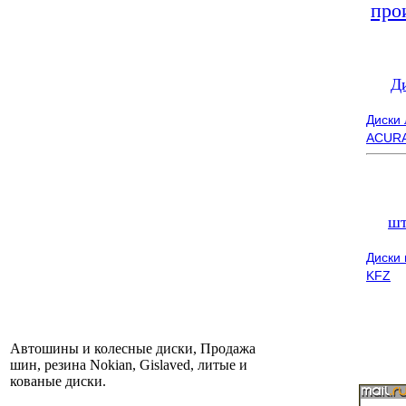
про
Д
Диски
ACUR
шт
Диски
KFZ
Автошины и колесные диски, Продажа
шин, резина Nokian, Gislaved, литые и
кованые диски.