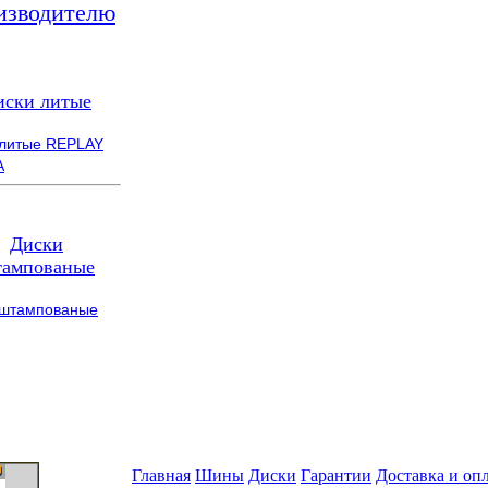
изводителю
иски литые
 литые REPLAY
A
Диски
ампованые
 штампованые
Главная
Шины
Диски
Гарантии
Доставка и оп