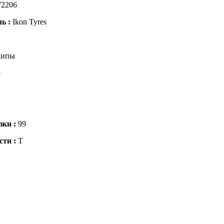
72206
ль :
Ikon Tyres
ипы
5
зки :
99
сти :
T