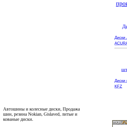
про
Д
Диски
ACUR
шт
Диски
KFZ
Автошины и колесные диски, Продажа
шин, резина Nokian, Gislaved, литые и
кованые диски.