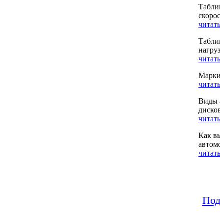
Табли
скоро
читать
Табли
нагру
читать
Марки
читать
Виды 
диско
читать
Как в
автом
читать
Под