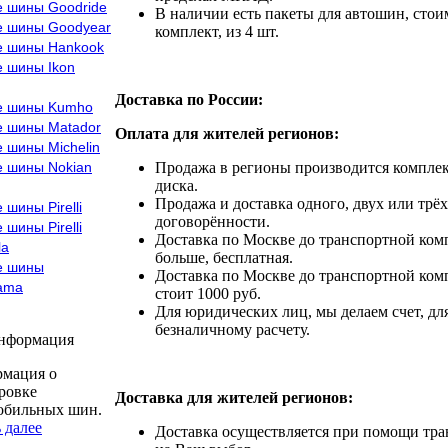
е шины Goodride
В наличии есть пакеты для автошин, стоим
е шины Goodyear
комплект, из 4 шт.
е шины Hankook
е шины Ikon
Доставка по России:
е шины Kumho
е шины Matador
Оплата для жителей регионов:
 шины Michelin
е шины Nokian
Продажа в регионы производится комплек
диска.
Продажа и доставка одного, двух или трёх
 шины Pirelli
договорённости.
 шины Pirelli
Доставка по Москве до транспортной комп
la
больше, бесплатная.
е шины
Доставка по Москве до транспортной комп
ama
стоит 1000 руб.
Для юридических лиц, мы делаем счет, дл
безналичному расчету.
информация
мация о
ровке
Доставка для жителей регионов:
обильных шин.
 далее
Доставка осуществляется при помощи тр