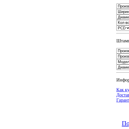
Штамп
Инфо
Как к
Доста
Гаран
По