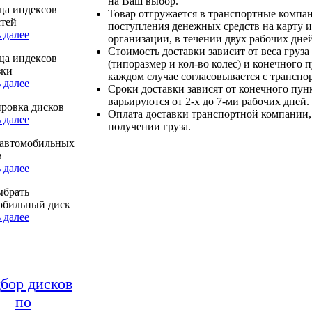
на Ваш выбор.
ца индексов
Товар отгружается в транспортные компа
стей
поступления денежных средств на карту и
 далее
организации, в течении двух рабочих дней
Стоимость доставки зависит от веса груза
ца индексов
(типоразмер и кол-во колес) и конечного 
зки
каждом случае согласовывается с транспо
 далее
Сроки доставки зависят от конечного пун
варьируются от 2-х до 7-ми рабочих дней.
ровка дисков
Оплата доставки транспортной компании,
 далее
получении груза.
автомобильных
в
 далее
ыбрать
обильный диск
 далее
бор дисков
по