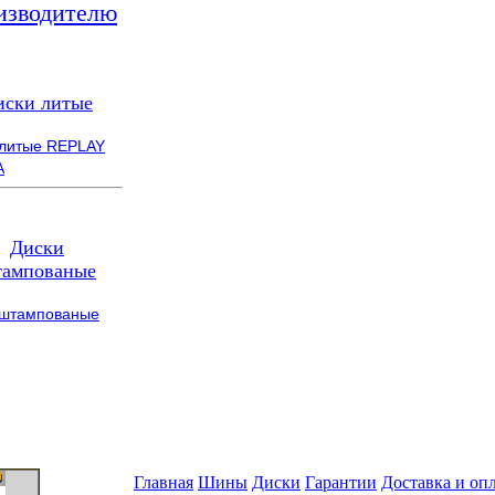
изводителю
иски литые
 литые REPLAY
A
Диски
ампованые
 штампованые
Главная
Шины
Диски
Гарантии
Доставка и оп