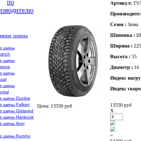
по
Артикул:
TS
изводителю
Производите
Сезон :
Зима
мние шины
Шиповка :
Ш
Ширина :
22
е шины
drich
Высота :
55
е шины
stone
Диаметр :
16
е шины
Индекс нагру
sal
е шины
Индекс скоро
ental
е шины Dunlop
е шины Falken
13550 руб
Цена: 13550 руб
X
е шины Gislaved
е шины Hankook
е шины Ikon
=
е шины Kumho