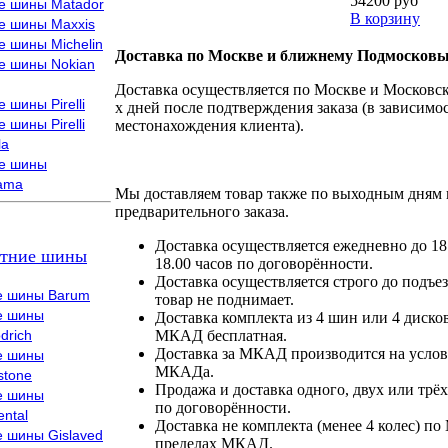
54200 руб
е шины Matador
В корзину
е шины Maxxis
е шины Michelin
Доставка по Москве и ближнему Подмосковь
е шины Nokian
Доставка осуществляется по Москве и Московско
 шины Pirelli
х дней после подтверждения заказа (в зависимос
 шины Pirelli
местонахождения клиента).
la
е шины
ama
Мы доставляем товар также по выходным дням 
предварительного заказа.
Доставка осуществляется ежедневно до 18
тние шины
18.00 часов по договорённости.
Доставка осуществляется строго до подъез
е шины Barum
товар не поднимает.
е шины
Доставка комплекта из 4 шин или 4 диско
drich
МКАД бесплатная.
Доставка за МКАД производится на условия
е шины
МКАДа.
stone
Продажа и доставка одного, двух или трёх
е шины
по договорённости.
ental
Доставка не комплекта (менее 4 колес) по
е шины Gislaved
пределах МКАД.