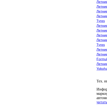
Летни
Летни
Летни
Летни
Tyres
Летни
Летни
Летние
Летни
Tyres
Летние
Летние
Formu
Летни
Yokoh
Тех. 
Инфор
марки
автом
читать