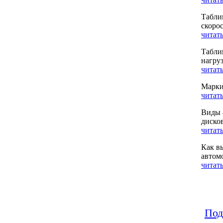
Табли
скоро
читать
Табли
нагру
читать
Марки
читать
Виды 
диско
читать
Как в
автом
читать
Под