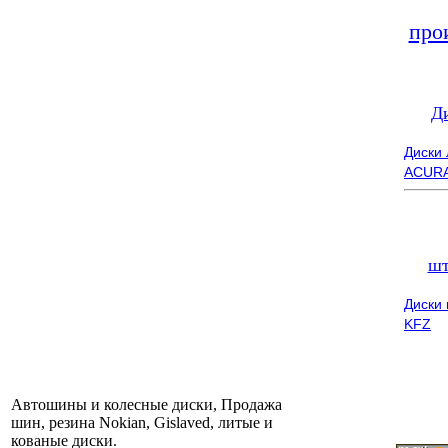
про
Д
Диски
ACUR
шт
Диски
KFZ
Автошины и колесные диски, Продажа
шин, резина Nokian, Gislaved, литые и
кованые диски.