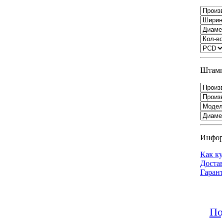
Штамп
Инфо
Как к
Доста
Гаран
По