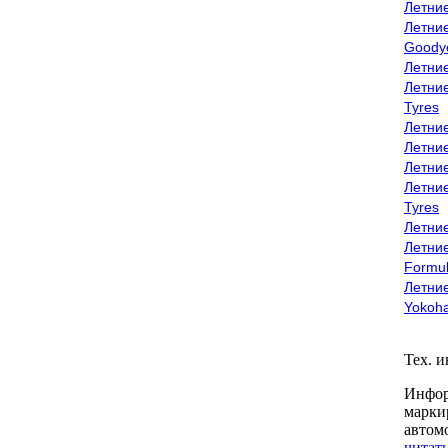
Летни
Летни
Goody
Летни
Летни
Tyres
Летни
Летни
Летние
Летни
Tyres
Летние
Летние
Formu
Летни
Yokoh
Тех. 
Инфор
марки
автом
читать