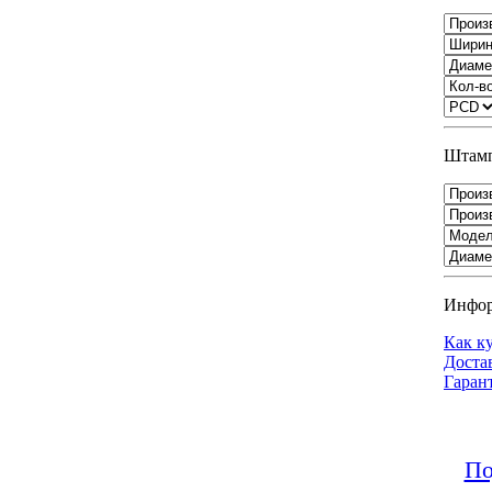
Штамп
Инфо
Как к
Доста
Гаран
По