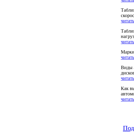
Табли
скоро
читать
Табли
нагру
читать
Марки
читать
Виды 
диско
читать
Как в
автом
читать
Под