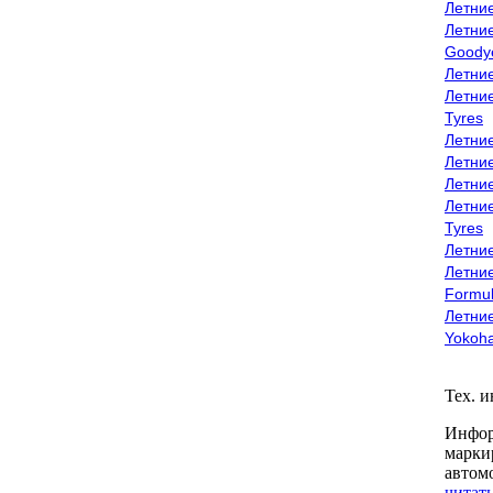
Летни
Летни
Goody
Летни
Летни
Tyres
Летни
Летни
Летние
Летни
Tyres
Летние
Летние
Formu
Летни
Yokoh
Тех. 
Инфор
марки
автом
читать