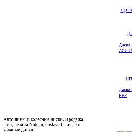
про
Д
Диски
ACUR
шт
Диски
KFZ
Автошины и колесные диски, Продажа
шин, резина Nokian, Gislaved, литые и
кованые диски.