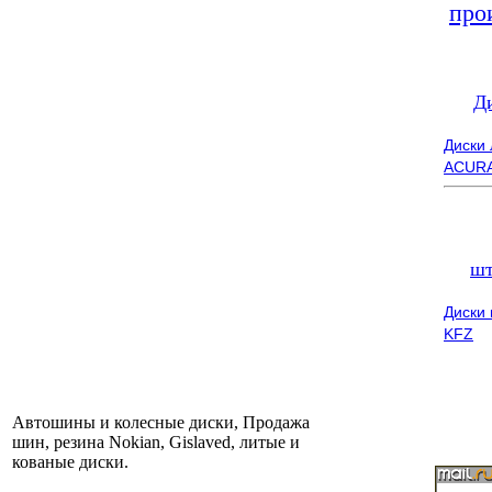
про
Д
Диски
ACUR
шт
Диски
KFZ
Автошины и колесные диски, Продажа
шин, резина Nokian, Gislaved, литые и
кованые диски.