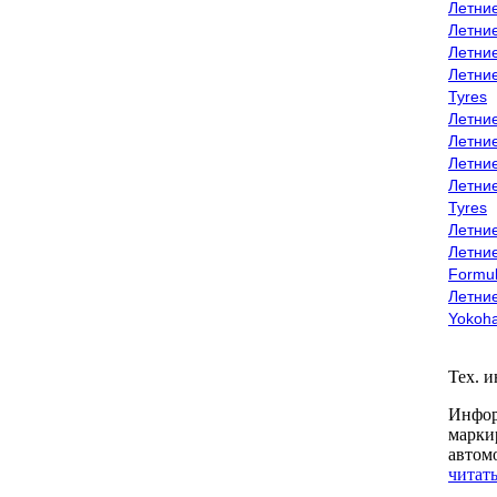
Летни
Летни
Летни
Летни
Tyres
Летни
Летни
Летние
Летни
Tyres
Летние
Летние
Formu
Летни
Yokoh
Тех. 
Инфор
марки
автом
читать