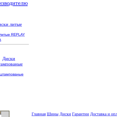
изводителю
иски литые
 литые REPLAY
A
Диски
ампованые
 штампованые
Главная
Шины
Диски
Гарантии
Доставка и оп