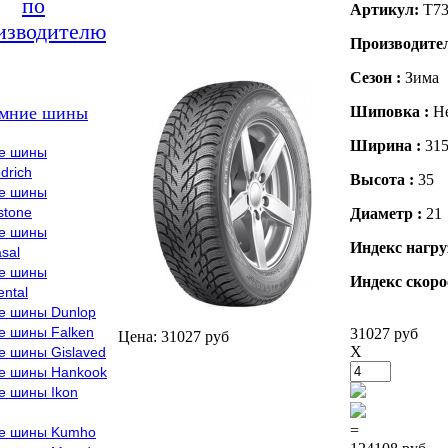
по
Артикул:
T73
изводителю
Производите
Сезон :
Зима
мние шины
Шиповка :
Н
Ширина :
31
е шины
drich
Высота :
35
е шины
stone
Диаметр :
21
е шины
Индекс нагру
sal
е шины
Индекс скоро
ental
е шины Dunlop
е шины Falken
31027 руб
Цена: 31027 руб
X
е шины Gislaved
е шины Hankook
е шины Ikon
=
е шины Kumho