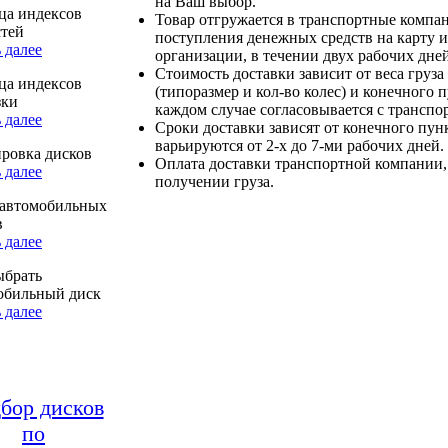
на Ваш выбор.
ца индексов
Товар отгружается в транспортные компа
стей
поступления денежных средств на карту и
 далее
организации, в течении двух рабочих дней
Стоимость доставки зависит от веса груза
ца индексов
(типоразмер и кол-во колес) и конечного 
зки
каждом случае согласовывается с транспо
 далее
Сроки доставки зависят от конечного пун
варьируются от 2-х до 7-ми рабочих дней.
ровка дисков
Оплата доставки транспортной компании,
 далее
получении груза.
автомобильных
в
 далее
ыбрать
обильный диск
 далее
бор дисков
по