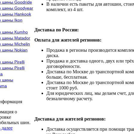
е шины Goodride
В наличии есть пакеты для автошин, стоим
е шины Goodyear
комплект, из 4 шт.
е шины Hankook
е шины Ikon
Доставка по России:
е шины Kumho
е шины Matador
Оплата для жителей регионов:
 шины Michelin
е шины Nokian
Продажа в регионы производится комплек
диска.
Продажа и доставка одного, двух или трёх
 шины Pirelli
договорённости.
 шины Pirelli
Доставка по Москве до транспортной комп
la
больше, бесплатная.
е шины
Доставка по Москве до транспортной комп
ama
стоит 1000 руб.
Для юридических лиц, мы делаем счет, дл
безналичному расчету.
информация
мация о
ровке
Доставка для жителей регионов:
обильных шин.
 далее
Доставка осуществляется при помощи тр