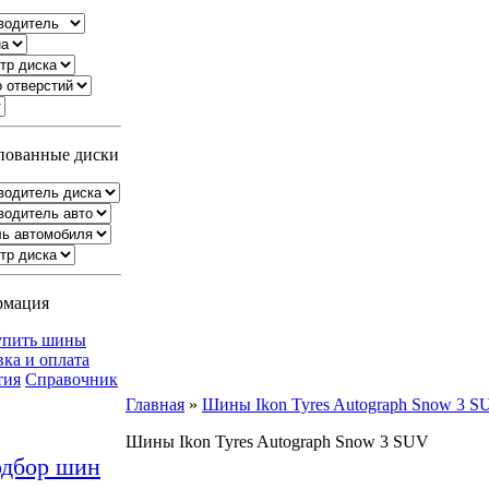
ованные диски
рмация
упить шины
вка и оплата
тия
Справочник
Главная
»
Шины Ikon Tyres Autograph Snow 3 S
Шины Ikon Tyres Autograph Snow 3 SUV
дбор шин