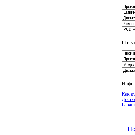
Штамп
Инфо
Как к
Доста
Гаран
По