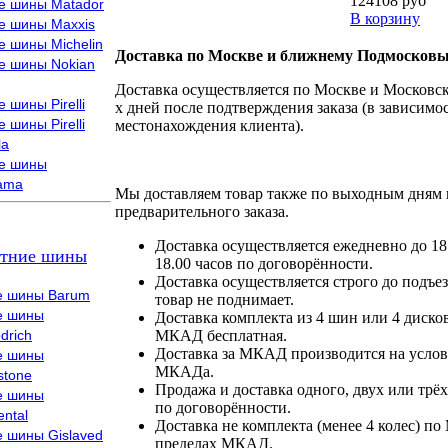
124108 руб
е шины Matador
В корзину
е шины Maxxis
е шины Michelin
Доставка по Москве и ближнему Подмосковь
е шины Nokian
Доставка осуществляется по Москве и Московско
 шины Pirelli
х дней после подтверждения заказа (в зависимос
 шины Pirelli
местонахождения клиента).
la
е шины
ama
Мы доставляем товар также по выходным дням 
предварительного заказа.
Доставка осуществляется ежедневно до 18
тние шины
18.00 часов по договорённости.
Доставка осуществляется строго до подъез
е шины Barum
товар не поднимает.
е шины
Доставка комплекта из 4 шин или 4 диско
drich
МКАД бесплатная.
Доставка за МКАД производится на условия
е шины
МКАДа.
stone
Продажа и доставка одного, двух или трёх
е шины
по договорённости.
ental
Доставка не комплекта (менее 4 колес) по
е шины Gislaved
пределах МКАД.