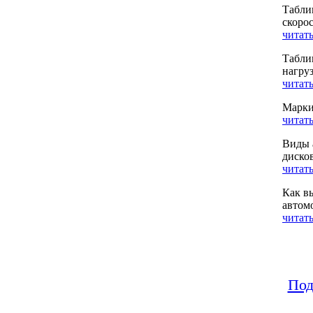
Табли
скоро
читать
Табли
нагру
читать
Марки
читать
Виды 
диско
читать
Как в
автом
читать
Под