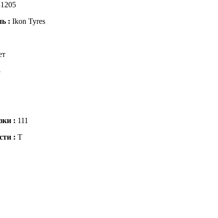
1205
ль :
Ikon Tyres
ет
5
зки :
111
сти :
T