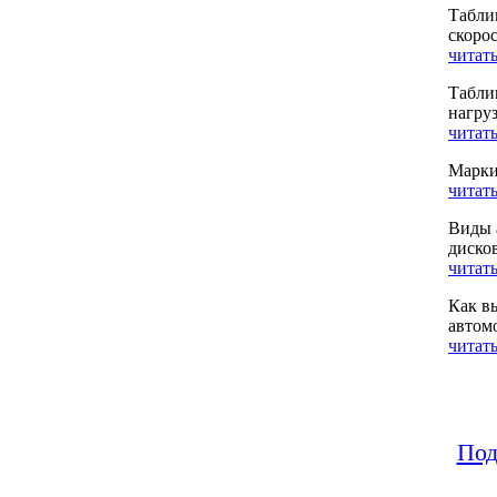
Табли
скоро
читать
Табли
нагру
читать
Марки
читать
Виды 
диско
читать
Как в
автом
читать
Под