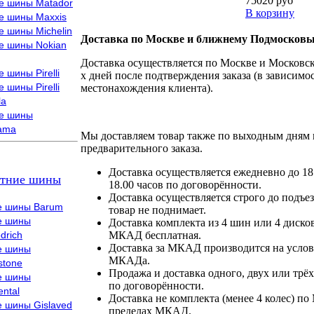
75020 руб
е шины Matador
В корзину
е шины Maxxis
е шины Michelin
Доставка по Москве и ближнему Подмосковь
е шины Nokian
Доставка осуществляется по Москве и Московско
 шины Pirelli
х дней после подтверждения заказа (в зависимос
 шины Pirelli
местонахождения клиента).
la
е шины
ama
Мы доставляем товар также по выходным дням 
предварительного заказа.
Доставка осуществляется ежедневно до 18
тние шины
18.00 часов по договорённости.
Доставка осуществляется строго до подъез
е шины Barum
товар не поднимает.
е шины
Доставка комплекта из 4 шин или 4 диско
drich
МКАД бесплатная.
Доставка за МКАД производится на условия
е шины
МКАДа.
stone
Продажа и доставка одного, двух или трёх
е шины
по договорённости.
ental
Доставка не комплекта (менее 4 колес) по
е шины Gislaved
пределах МКАД.