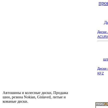
про
Д
Диски
ACUR
шт
Диски
KFZ
Автошины и колесные диски, Продажа
шин, резина Nokian, Gislaved, литые и
кованые диски.