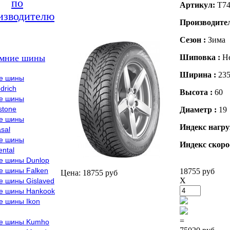
по
Артикул:
T74
изводителю
Производите
Сезон :
Зима
мние шины
Шиповка :
Н
Ширина :
23
е шины
drich
Высота :
60
е шины
stone
Диаметр :
19
е шины
Индекс нагру
sal
е шины
Индекс скоро
ental
е шины Dunlop
е шины Falken
18755 руб
Цена: 18755 руб
X
е шины Gislaved
е шины Hankook
е шины Ikon
=
е шины Kumho