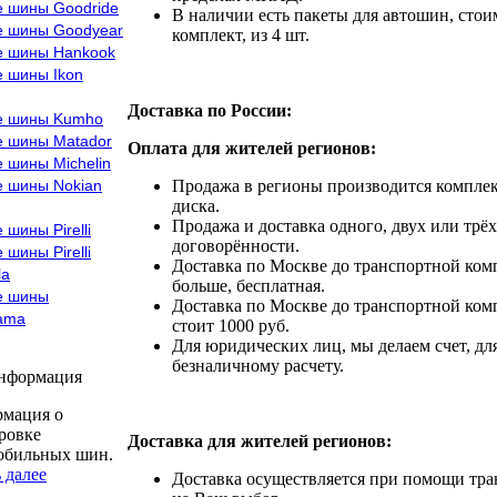
е шины Goodride
В наличии есть пакеты для автошин, стоим
е шины Goodyear
комплект, из 4 шт.
е шины Hankook
е шины Ikon
Доставка по России:
е шины Kumho
е шины Matador
Оплата для жителей регионов:
 шины Michelin
е шины Nokian
Продажа в регионы производится комплек
диска.
Продажа и доставка одного, двух или трёх
 шины Pirelli
договорённости.
 шины Pirelli
Доставка по Москве до транспортной комп
la
больше, бесплатная.
е шины
Доставка по Москве до транспортной комп
ama
стоит 1000 руб.
Для юридических лиц, мы делаем счет, дл
безналичному расчету.
информация
мация о
ровке
Доставка для жителей регионов:
обильных шин.
 далее
Доставка осуществляется при помощи тр