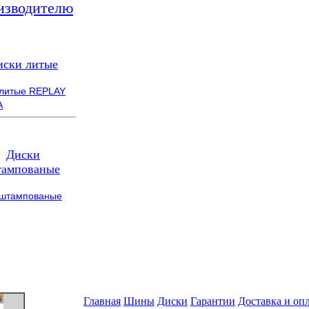
изводителю
иски литые
 литые REPLAY
A
Диски
ампованые
 штампованые
Главная
Шины
Диски
Гарантии
Доставка и оп