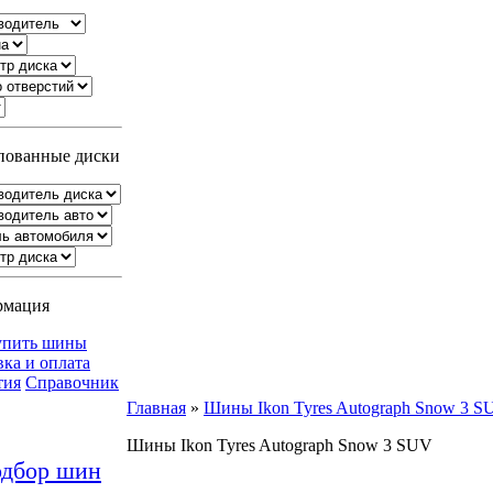
ованные диски
рмация
упить шины
вка и оплата
тия
Справочник
Главная
»
Шины Ikon Tyres Autograph Snow 3 S
Шины Ikon Tyres Autograph Snow 3 SUV
дбор шин