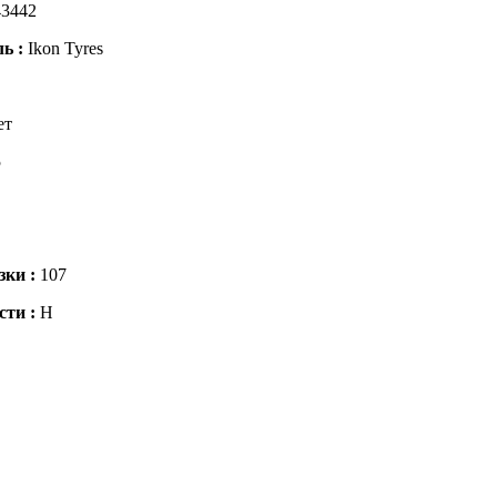
3442
ль :
Ikon Tyres
ет
5
зки :
107
сти :
H