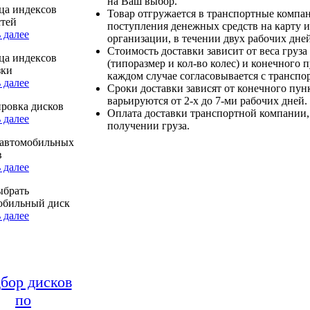
на Ваш выбор.
ца индексов
Товар отгружается в транспортные компа
стей
поступления денежных средств на карту и
 далее
организации, в течении двух рабочих дней
Стоимость доставки зависит от веса груза
ца индексов
(типоразмер и кол-во колес) и конечного 
зки
каждом случае согласовывается с транспо
 далее
Сроки доставки зависят от конечного пун
варьируются от 2-х до 7-ми рабочих дней.
ровка дисков
Оплата доставки транспортной компании,
 далее
получении груза.
автомобильных
в
 далее
ыбрать
обильный диск
 далее
бор дисков
по