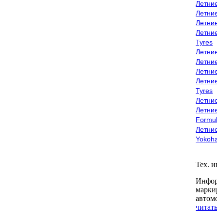
Летни
Летни
Летни
Летни
Tyres
Летни
Летни
Летние
Летни
Tyres
Летние
Летние
Formu
Летни
Yokoh
Тех. 
Инфор
марки
автом
читать