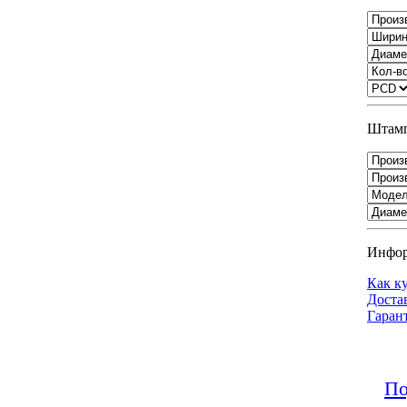
Штамп
Инфо
Как к
Доста
Гаран
По