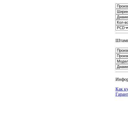
Штамп
Инфо
Как к
Гаран