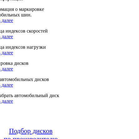
мация о маркировке
обильных шин.
 далее
ца индексов скоростей
 далее
ца индексов нагрузки
 далее
ровка дисков
 далее
автомобильных дисков
 далее
ыбрать автомобильный диск
 далее
Подбор дисков
по производителю