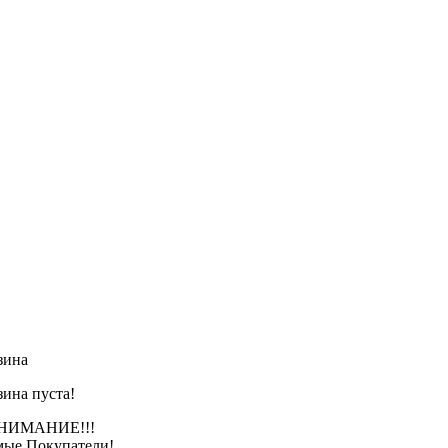
зина
зина пуста!
АНИЕ!!!
ые Покупатели!