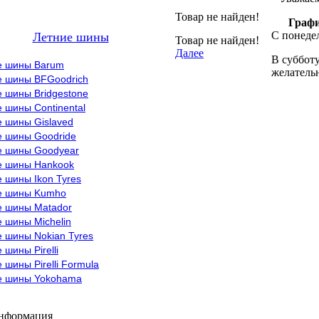
Товар не найден!
Графи
С понедел
Летние шины
Товар не найден!
Далее
В субботу
е шины Barum
желательн
е шины BFGoodrich
 шины Bridgestone
 шины Continental
е шины Gislaved
е шины Goodride
е шины Goodyear
е шины Hankook
 шины Ikon Tyres
е шины Kumho
е шины Matador
 шины Michelin
 шины Nokian Tyres
 шины Pirelli
 шины Pirelli Formula
е шины Yokohama
информация