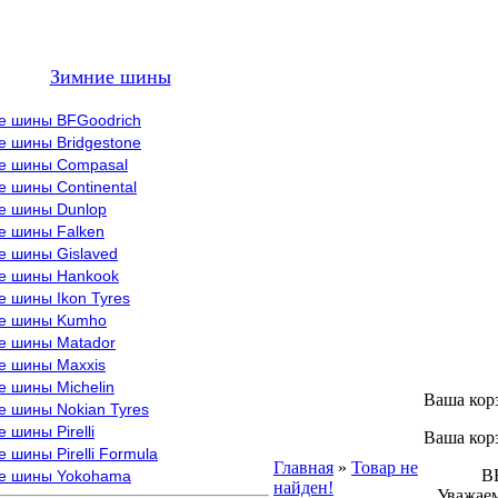
Зимние шины
е шины BFGoodrich
е шины Bridgestone
е шины Compasal
 шины Continental
е шины Dunlop
е шины Falken
е шины Gislaved
е шины Hankook
 шины Ikon Tyres
е шины Kumho
е шины Matador
е шины Maxxis
е шины Michelin
Ваша кор
е шины Nokian Tyres
 шины Pirelli
Ваша кор
 шины Pirelli Formula
Главная
»
Товар не
ВНИМ
е шины Yokohama
найден!
Уважаем