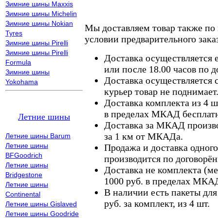
Зимние шины Maxxis
Зимние шины Michelin
Зимние шины Nokian
Мы доставляем товар также по
Tyres
условии предварительного заказ
Зимние шины Pirelli
Зимние шины Pirelli
Доставка осуществляется е
Formula
или после 18.00 часов по 
Зимние шины
Доставка осуществляется с
Yokohama
курьер товар не поднимает
Доставка комплекта из 4 ш
в пределах МКАД бесплатн
Летние шины
Доставка за МКАД произво
за 1 км от МКАДа.
Летние шины Barum
Летние шины
Продажа и доставка одного,
BFGoodrich
производится по договорён
Летние шины
Доставка не комплекта (ме
Bridgestone
1000 руб. в пределах МКА
Летние шины
В наличии есть пакеты дл
Continental
руб. за комплект, из 4 шт.
Летние шины Gislaved
Летние шины Goodride