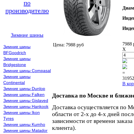
по
Диам
производителю
Инде
Инде
Зимние шины
7988 
Цена: 7988 руб
Зимние шины
X
BFGoodrich
Зимние шины
Bridgestone
Зимние шины Compasal
=
Зимние шины
31952
Continental
В кор
Зимние шины Dunlop
Зимние шины Falken
Доставка по Москве и ближн
Зимние шины Gislaved
Доставка осуществляется по М
Зимние шины Hankook
Зимние шины Ikon
области от 2-х до 4-х дней пос
Tyres
зависимости от времени заказа
Зимние шины Kumho
клиента).
Зимние шины Matador