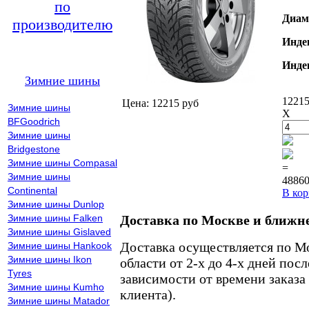
по
Диам
производителю
Инде
Инде
Зимние шины
12215
Цена: 12215 руб
Зимние шины
X
BFGoodrich
Зимние шины
Bridgestone
Зимние шины Compasal
=
Зимние шины
48860
Continental
В кор
Зимние шины Dunlop
Зимние шины Falken
Доставка по Москве и ближн
Зимние шины Gislaved
Доставка осуществляется по М
Зимние шины Hankook
Зимние шины Ikon
области от 2-х до 4-х дней пос
Tyres
зависимости от времени заказа
Зимние шины Kumho
клиента).
Зимние шины Matador