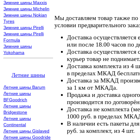
Зимние шины Maxxis
Зимние шины Michelin
Зимние шины Nokian
Мы доставляем товар также по
Tyres
условии предварительного заказ
Зимние шины Pirelli
Зимние шины Pirelli
Доставка осуществляется е
Formula
или после 18.00 часов по 
Зимние шины
Доставка осуществляется с
Yokohama
курьер товар не поднимает
Доставка комплекта из 4 ш
в пределах МКАД бесплатн
Летние шины
Доставка за МКАД произво
за 1 км от МКАДа.
Летние шины Barum
Летние шины
Продажа и доставка одного,
BFGoodrich
производится по договорён
Летние шины
Доставка не комплекта (ме
Bridgestone
1000 руб. в пределах МКА
Летние шины
В наличии есть пакеты дл
Continental
руб. за комплект, из 4 шт.
Летние шины Gislaved
Летние шины Goodride