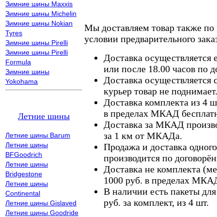
Зимние шины Maxxis
Зимние шины Michelin
Зимние шины Nokian
Мы доставляем товар также по
Tyres
условии предварительного заказ
Зимние шины Pirelli
Зимние шины Pirelli
Доставка осуществляется е
Formula
или после 18.00 часов по 
Зимние шины
Доставка осуществляется с
Yokohama
курьер товар не поднимает
Доставка комплекта из 4 ш
в пределах МКАД бесплатн
Летние шины
Доставка за МКАД произво
за 1 км от МКАДа.
Летние шины Barum
Летние шины
Продажа и доставка одного,
BFGoodrich
производится по договорён
Летние шины
Доставка не комплекта (ме
Bridgestone
1000 руб. в пределах МКА
Летние шины
В наличии есть пакеты дл
Continental
руб. за комплект, из 4 шт.
Летние шины Gislaved
Летние шины Goodride