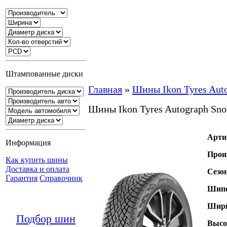
Штампованные диски
Главная
»
Шины Ikon Tyres Aut
Шины Ikon Tyres Autograph Sn
Арти
Информация
Прои
Как купить шины
Доставка и оплата
Сезо
Гарантия
Справочник
Шипо
Шири
Подбор шин
Высо