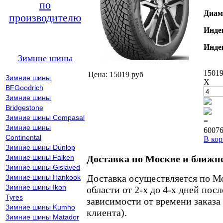
по
Диам
производителю
Инде
Инде
Зимние шины
15019
Цена: 15019 руб
Зимние шины
X
BFGoodrich
Зимние шины
Bridgestone
Зимние шины Compasal
=
Зимние шины
60076
Continental
В кор
Зимние шины Dunlop
Зимние шины Falken
Доставка по Москве и ближн
Зимние шины Gislaved
Доставка осуществляется по М
Зимние шины Hankook
Зимние шины Ikon
области от 2-х до 4-х дней пос
Tyres
зависимости от времени заказа
Зимние шины Kumho
клиента).
Зимние шины Matador