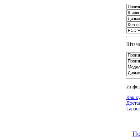
Штамп
Инфо
Как к
Доста
Гаран
По