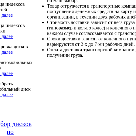
на Ваш выбор.
ца индексов
Товар отгружается в транспортные компа
стей
поступления денежных средств на карту и
 далее
организации, в течении двух рабочих дней
Стоимость доставки зависит от веса груза
ца индексов
(типоразмер и кол-во колес) и конечного 
зки
каждом случае согласовывается с транспо
 далее
Сроки доставки зависят от конечного пун
варьируются от 2-х до 7-ми рабочих дней.
ровка дисков
Оплата доставки транспортной компании,
 далее
получении груза.
автомобильных
в
 далее
ыбрать
обильный диск
 далее
бор дисков
по