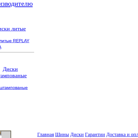
изводителю
иски литые
 литые REPLAY
A
Диски
ампованые
 штампованые
Главная
Шины
Диски
Гарантии
Доставка и оп