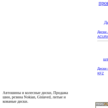
про
Д
Диски
ACUR
шт
Диски
KFZ
Автошины и колесные диски, Продажа
шин, резина Nokian, Gislaved, литые и
кованые диски.