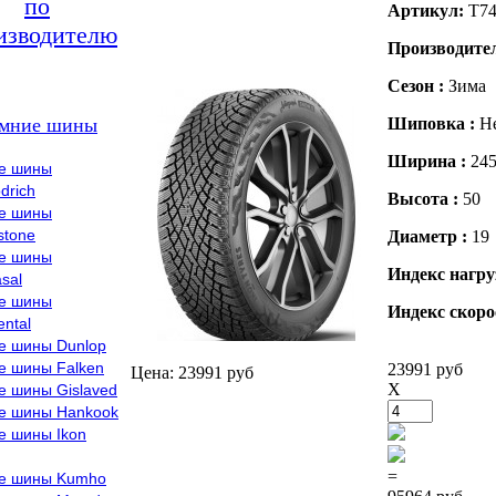
по
Артикул:
T74
изводителю
Производите
Сезон :
Зима
мние шины
Шиповка :
Н
Ширина :
24
е шины
drich
Высота :
50
е шины
stone
Диаметр :
19
е шины
Индекс нагру
sal
е шины
Индекс скоро
ental
е шины Dunlop
е шины Falken
23991 руб
Цена: 23991 руб
X
е шины Gislaved
е шины Hankook
е шины Ikon
=
е шины Kumho