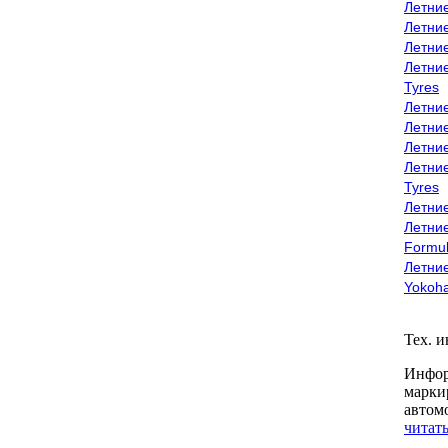
Летни
Летни
Летни
Летни
Tyres
Летни
Летни
Летние
Летни
Tyres
Летние
Летние
Formu
Летни
Yokoh
Тех. 
Инфор
марки
автом
читать