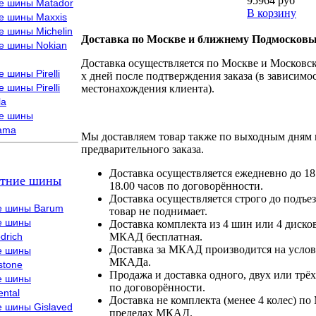
95964 руб
е шины Matador
В корзину
е шины Maxxis
е шины Michelin
Доставка по Москве и ближнему Подмосковь
е шины Nokian
Доставка осуществляется по Москве и Московско
 шины Pirelli
х дней после подтверждения заказа (в зависимос
 шины Pirelli
местонахождения клиента).
la
е шины
ama
Мы доставляем товар также по выходным дням 
предварительного заказа.
Доставка осуществляется ежедневно до 18
тние шины
18.00 часов по договорённости.
Доставка осуществляется строго до подъез
е шины Barum
товар не поднимает.
е шины
Доставка комплекта из 4 шин или 4 диско
drich
МКАД бесплатная.
Доставка за МКАД производится на условия
е шины
МКАДа.
stone
Продажа и доставка одного, двух или трёх
е шины
по договорённости.
ental
Доставка не комплекта (менее 4 колес) по
е шины Gislaved
пределах МКАД.