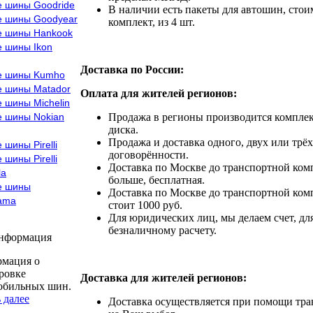
е шины Goodride
В наличии есть пакеты для автошин, стоим
е шины Goodyear
комплект, из 4 шт.
е шины Hankook
е шины Ikon
Доставка по России:
е шины Kumho
е шины Matador
Оплата для жителей регионов:
 шины Michelin
е шины Nokian
Продажа в регионы производится комплек
диска.
Продажа и доставка одного, двух или трёх
 шины Pirelli
договорённости.
 шины Pirelli
Доставка по Москве до транспортной комп
la
больше, бесплатная.
е шины
Доставка по Москве до транспортной комп
ama
стоит 1000 руб.
Для юридических лиц, мы делаем счет, дл
безналичному расчету.
информация
мация о
ровке
Доставка для жителей регионов:
обильных шин.
 далее
Доставка осуществляется при помощи тр