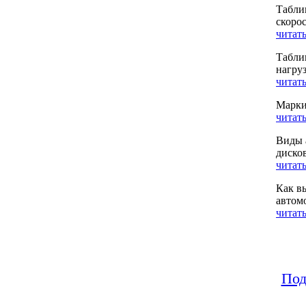
Табли
скоро
читать
Табли
нагру
читать
Марки
читать
Виды 
диско
читать
Как в
автом
читать
Под