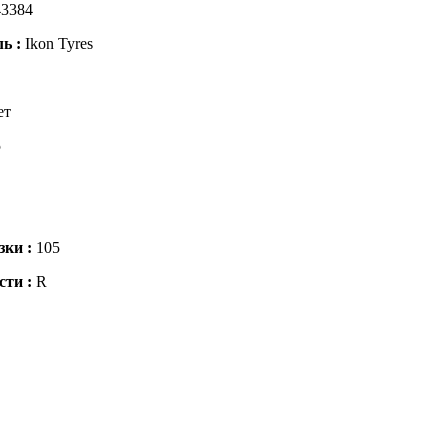
3384
ль :
Ikon Tyres
ет
5
зки :
105
сти :
R