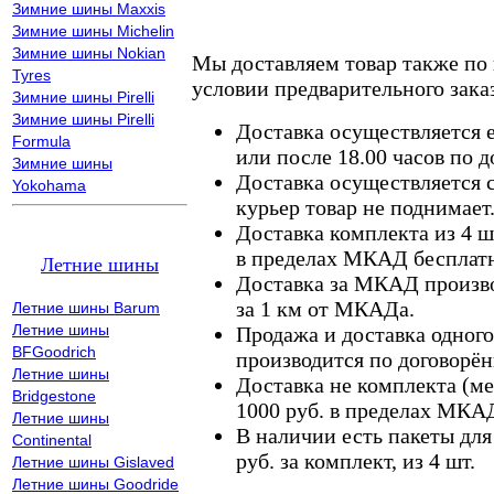
Зимние шины Maxxis
Зимние шины Michelin
Зимние шины Nokian
Мы доставляем товар также по
Tyres
условии предварительного заказ
Зимние шины Pirelli
Зимние шины Pirelli
Доставка осуществляется е
Formula
или после 18.00 часов по 
Зимние шины
Доставка осуществляется с
Yokohama
курьер товар не поднимает
Доставка комплекта из 4 ш
в пределах МКАД бесплатн
Летние шины
Доставка за МКАД произво
за 1 км от МКАДа.
Летние шины Barum
Летние шины
Продажа и доставка одного,
BFGoodrich
производится по договорён
Летние шины
Доставка не комплекта (ме
Bridgestone
1000 руб. в пределах МКА
Летние шины
В наличии есть пакеты дл
Continental
руб. за комплект, из 4 шт.
Летние шины Gislaved
Летние шины Goodride