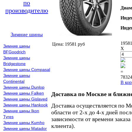
по
Диам
производителю
Инде
Инде
Зимние шины
19581
Цена: 19581 руб
Зимние шины
X
BFGoodrich
Зимние шины
Bridgestone
Зимние шины Compasal
=
Зимние шины
78324
Continental
В кор
Зимние шины Dunlop
Зимние шины Falken
Доставка по Москве и ближн
Зимние шины Gislaved
Доставка осуществляется по М
Зимние шины Hankook
Зимние шины Ikon
области от 2-х до 4-х дней пос
Tyres
зависимости от времени заказа
Зимние шины Kumho
клиента).
Зимние шины Matador