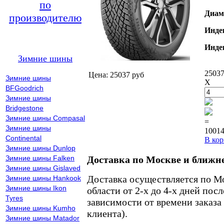
по
Диам
производителю
Инде
Инде
Зимние шины
25037
Цена: 25037 руб
Зимние шины
X
BFGoodrich
Зимние шины
Bridgestone
Зимние шины Compasal
=
Зимние шины
10014
Continental
В кор
Зимние шины Dunlop
Зимние шины Falken
Доставка по Москве и ближн
Зимние шины Gislaved
Доставка осуществляется по М
Зимние шины Hankook
Зимние шины Ikon
области от 2-х до 4-х дней пос
Tyres
зависимости от времени заказа
Зимние шины Kumho
клиента).
Зимние шины Matador