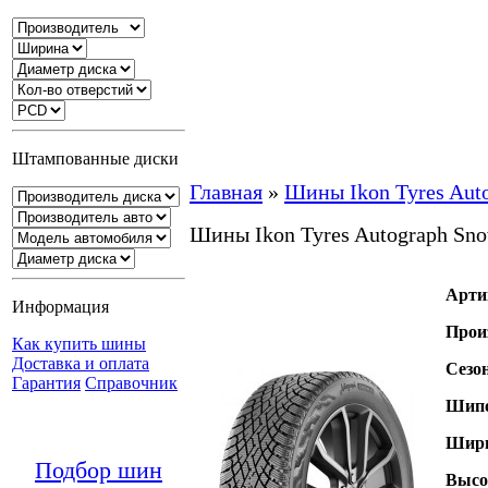
Штампованные диски
Главная
»
Шины Ikon Tyres Aut
Шины Ikon Tyres Autograph Sn
Арти
Информация
Прои
Как купить шины
Доставка и оплата
Сезо
Гарантия
Справочник
Шипо
Шири
Подбор шин
Высо