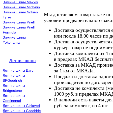
Зимние шины Maxxis
Зимние шины Michelin
Зимние шины Nokian
Мы доставляем товар также по
Tyres
условии предварительного заказ
Зимние шины Pirelli
Зимние шины Pirelli
Доставка осуществляется е
Formula
или после 18.00 часов по 
Зимние шины
Доставка осуществляется с
Yokohama
курьер товар не поднимает
Доставка комплекта из 4 ш
в пределах МКАД бесплатн
Летние шины
Доставка за МКАД произво
за 1 км от МКАДа.
Летние шины Barum
Летние шины
Продажа и доставка одного,
BFGoodrich
производится по договорён
Летние шины
Доставка не комплекта (ме
Bridgestone
1000 руб. в пределах МКА
Летние шины
В наличии есть пакеты дл
Continental
руб. за комплект, из 4 шт.
Летние шины Gislaved
Летние шины Goodride