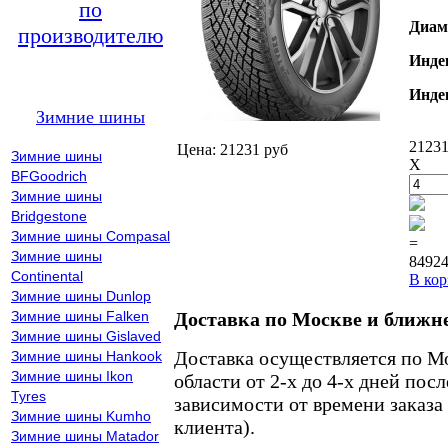
по
Диам
производителю
Инде
Инде
Зимние шины
21231
Цена: 21231 руб
Зимние шины
X
BFGoodrich
Зимние шины
Bridgestone
Зимние шины Compasal
=
Зимние шины
84924
Continental
В кор
Зимние шины Dunlop
Зимние шины Falken
Доставка по Москве и ближн
Зимние шины Gislaved
Доставка осуществляется по М
Зимние шины Hankook
Зимние шины Ikon
области от 2-х до 4-х дней пос
Tyres
зависимости от времени заказа
Зимние шины Kumho
клиента).
Зимние шины Matador