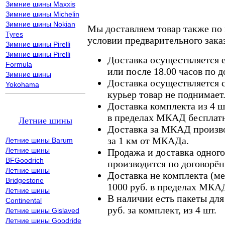
Зимние шины Maxxis
Зимние шины Michelin
Зимние шины Nokian
Мы доставляем товар также по
Tyres
условии предварительного заказ
Зимние шины Pirelli
Зимние шины Pirelli
Доставка осуществляется е
Formula
или после 18.00 часов по 
Зимние шины
Доставка осуществляется с
Yokohama
курьер товар не поднимает
Доставка комплекта из 4 ш
в пределах МКАД бесплатн
Летние шины
Доставка за МКАД произво
за 1 км от МКАДа.
Летние шины Barum
Летние шины
Продажа и доставка одного,
BFGoodrich
производится по договорён
Летние шины
Доставка не комплекта (ме
Bridgestone
1000 руб. в пределах МКА
Летние шины
В наличии есть пакеты дл
Continental
руб. за комплект, из 4 шт.
Летние шины Gislaved
Летние шины Goodride