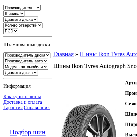
Штампованные диски
Главная
»
Шины Ikon Tyres Aut
Шины Ikon Tyres Autograph Sn
Арти
Информация
Прои
Как купить шины
Доставка и оплата
Сезо
Гарантия
Справочник
Шипо
Шири
Подбор шин
Высо