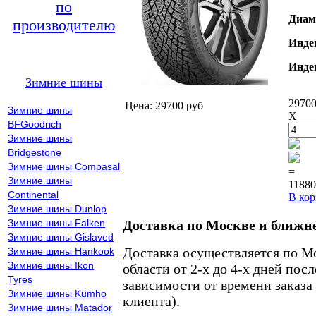
по
Диам
производителю
Инде
Инде
Зимние шины
29700
Цена: 29700 руб
Зимние шины
X
BFGoodrich
Зимние шины
Bridgestone
Зимние шины Compasal
=
Зимние шины
11880
Continental
В кор
Зимние шины Dunlop
Зимние шины Falken
Доставка по Москве и ближн
Зимние шины Gislaved
Доставка осуществляется по М
Зимние шины Hankook
Зимние шины Ikon
области от 2-х до 4-х дней пос
Tyres
зависимости от времени заказа
Зимние шины Kumho
клиента).
Зимние шины Matador