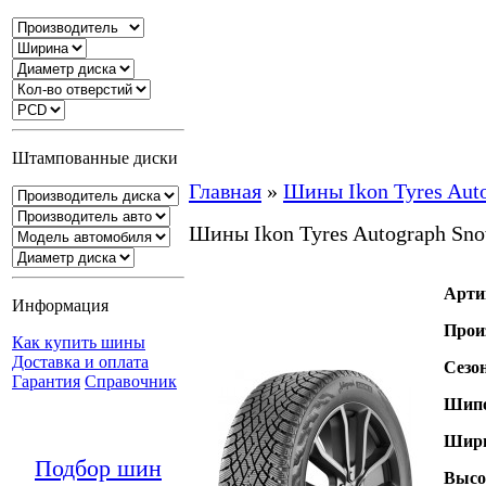
Штампованные диски
Главная
»
Шины Ikon Tyres Aut
Шины Ikon Tyres Autograph Sn
Арти
Информация
Прои
Как купить шины
Доставка и оплата
Сезо
Гарантия
Справочник
Шипо
Шири
Подбор шин
Высо