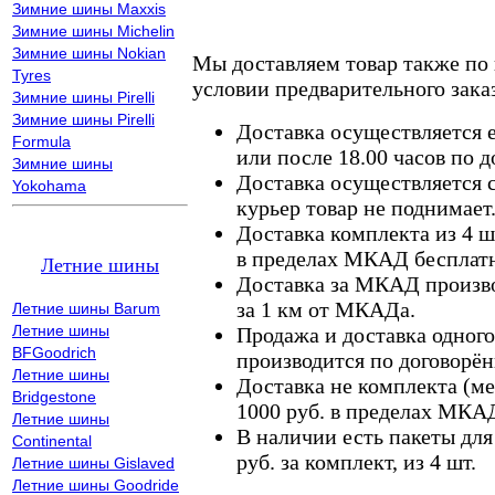
Зимние шины Maxxis
Зимние шины Michelin
Зимние шины Nokian
Мы доставляем товар также по
Tyres
условии предварительного заказ
Зимние шины Pirelli
Зимние шины Pirelli
Доставка осуществляется е
Formula
или после 18.00 часов по 
Зимние шины
Доставка осуществляется с
Yokohama
курьер товар не поднимает
Доставка комплекта из 4 ш
в пределах МКАД бесплатн
Летние шины
Доставка за МКАД произво
за 1 км от МКАДа.
Летние шины Barum
Летние шины
Продажа и доставка одного,
BFGoodrich
производится по договорён
Летние шины
Доставка не комплекта (ме
Bridgestone
1000 руб. в пределах МКА
Летние шины
В наличии есть пакеты дл
Continental
руб. за комплект, из 4 шт.
Летние шины Gislaved
Летние шины Goodride