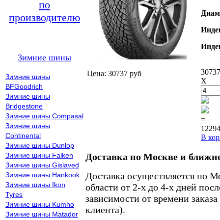
по
Диам
производителю
Инде
Инде
Зимние шины
30737
Цена: 30737 руб
Зимние шины
X
BFGoodrich
Зимние шины
Bridgestone
Зимние шины Compasal
=
Зимние шины
12294
Continental
В кор
Зимние шины Dunlop
Зимние шины Falken
Доставка по Москве и ближн
Зимние шины Gislaved
Доставка осуществляется по М
Зимние шины Hankook
Зимние шины Ikon
области от 2-х до 4-х дней пос
Tyres
зависимости от времени заказа
Зимние шины Kumho
клиента).
Зимние шины Matador