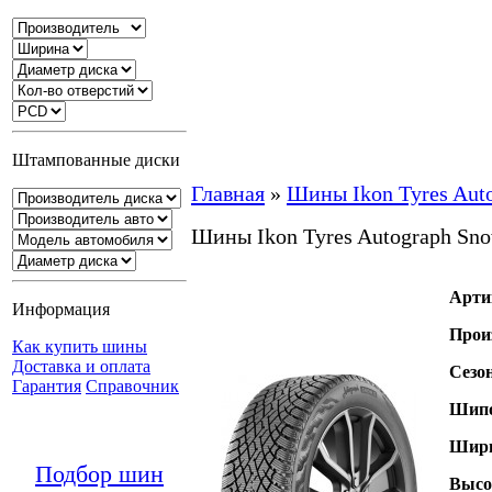
Штампованные диски
Главная
»
Шины Ikon Tyres Aut
Шины Ikon Tyres Autograph Sn
Арти
Информация
Прои
Как купить шины
Доставка и оплата
Сезо
Гарантия
Справочник
Шипо
Шири
Подбор шин
Высо