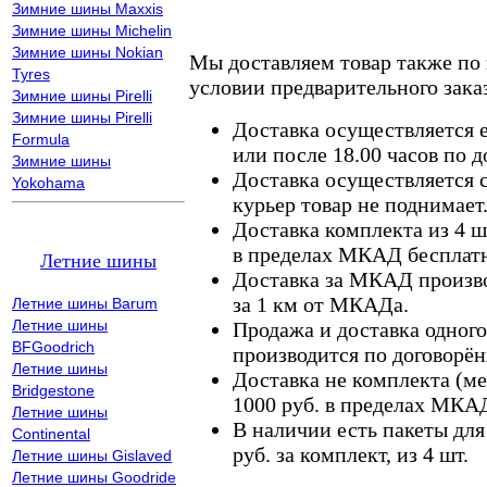
Зимние шины Maxxis
Зимние шины Michelin
Зимние шины Nokian
Мы доставляем товар также по
Tyres
условии предварительного заказ
Зимние шины Pirelli
Зимние шины Pirelli
Доставка осуществляется е
Formula
или после 18.00 часов по 
Зимние шины
Доставка осуществляется с
Yokohama
курьер товар не поднимает
Доставка комплекта из 4 ш
в пределах МКАД бесплатн
Летние шины
Доставка за МКАД произво
за 1 км от МКАДа.
Летние шины Barum
Летние шины
Продажа и доставка одного,
BFGoodrich
производится по договорён
Летние шины
Доставка не комплекта (ме
Bridgestone
1000 руб. в пределах МКА
Летние шины
В наличии есть пакеты дл
Continental
руб. за комплект, из 4 шт.
Летние шины Gislaved
Летние шины Goodride