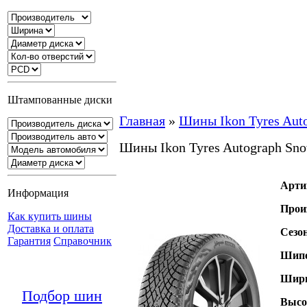
Штампованные диски
Главная
»
Шины Ikon Tyres Aut
Шины Ikon Tyres Autograph Sn
Арти
Информация
Прои
Как купить шины
Доставка и оплата
Сезо
Гарантия
Справочник
Шипо
Шири
Подбор шин
Высо