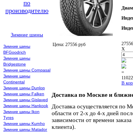
по
Диам
производителю
Инде
Инде
Зимние шины
27556
Цена: 27556 руб
Зимние шины
X
BFGoodrich
Зимние шины
Bridgestone
Зимние шины Compasal
=
Зимние шины
11022
Continental
В кор
Зимние шины Dunlop
Зимние шины Falken
Доставка по Москве и ближн
Зимние шины Gislaved
Доставка осуществляется по М
Зимние шины Hankook
Зимние шины Ikon
области от 2-х до 4-х дней пос
Tyres
зависимости от времени заказа
Зимние шины Kumho
клиента).
Зимние шины Matador