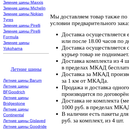
Зимние шины Maxxis
Зимние шины Michelin
Зимние шины Nokian
Мы доставляем товар также по
Tyres
условии предварительного заказ
Зимние шины Pirelli
Зимние шины Pirelli
Доставка осуществляется е
Formula
или после 18.00 часов по 
Зимние шины
Доставка осуществляется с
Yokohama
курьер товар не поднимает
Доставка комплекта из 4 ш
в пределах МКАД бесплатн
Летние шины
Доставка за МКАД произво
за 1 км от МКАДа.
Летние шины Barum
Летние шины
Продажа и доставка одного,
BFGoodrich
производится по договорён
Летние шины
Доставка не комплекта (ме
Bridgestone
1000 руб. в пределах МКА
Летние шины
В наличии есть пакеты дл
Continental
руб. за комплект, из 4 шт.
Летние шины Gislaved
Летние шины Goodride