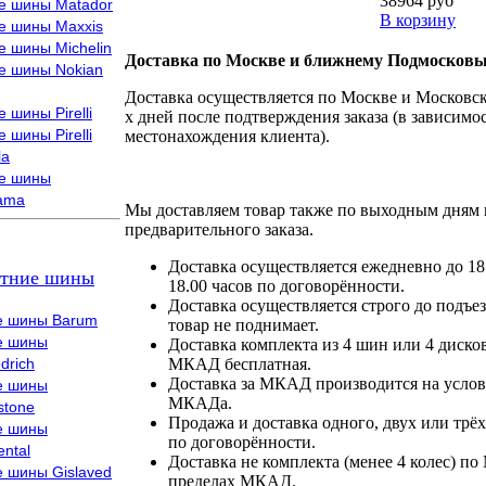
38964 руб
е шины Matador
В корзину
е шины Maxxis
е шины Michelin
Доставка по Москве и ближнему Подмосковь
е шины Nokian
Доставка осуществляется по Москве и Московско
 шины Pirelli
х дней после подтверждения заказа (в зависимос
 шины Pirelli
местонахождения клиента).
la
е шины
ama
Мы доставляем товар также по выходным дням 
предварительного заказа.
Доставка осуществляется ежедневно до 18
тние шины
18.00 часов по договорённости.
Доставка осуществляется строго до подъез
е шины Barum
товар не поднимает.
е шины
Доставка комплекта из 4 шин или 4 диско
drich
МКАД бесплатная.
Доставка за МКАД производится на условия
е шины
МКАДа.
stone
Продажа и доставка одного, двух или трёх
е шины
по договорённости.
ental
Доставка не комплекта (менее 4 колес) по
е шины Gislaved
пределах МКАД.