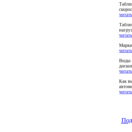
Табли
скоро
читать
Табли
нагру
читать
Марки
читать
Виды 
диско
читать
Как в
автом
читать
Под