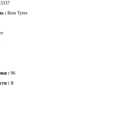
3337
ль :
Ikon Tyres
ет
5
зки :
96
сти :
R