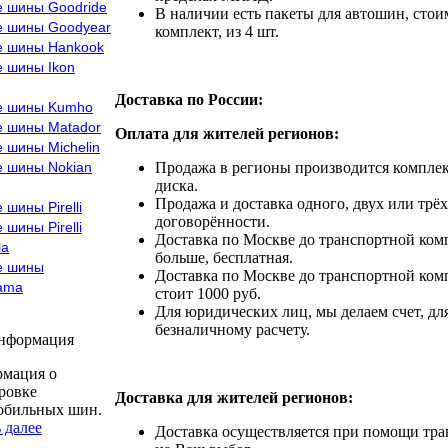
е шины Goodride
В наличии есть пакеты для автошин, стоим
е шины Goodyear
комплект, из 4 шт.
е шины Hankook
е шины Ikon
Доставка по России:
е шины Kumho
е шины Matador
Оплата для жителей регионов:
 шины Michelin
е шины Nokian
Продажа в регионы производится комплек
диска.
Продажа и доставка одного, двух или трёх
 шины Pirelli
договорённости.
 шины Pirelli
Доставка по Москве до транспортной комп
la
больше, бесплатная.
е шины
Доставка по Москве до транспортной комп
ama
стоит 1000 руб.
Для юридических лиц, мы делаем счет, дл
безналичному расчету.
информация
мация о
ровке
Доставка для жителей регионов:
обильных шин.
 далее
Доставка осуществляется при помощи тр