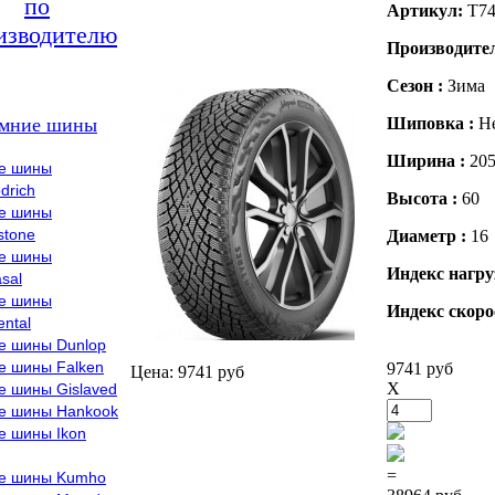
по
Артикул:
T74
изводителю
Производите
Сезон :
Зима
мние шины
Шиповка :
Н
Ширина :
20
е шины
drich
Высота :
60
е шины
stone
Диаметр :
16
е шины
Индекс нагру
sal
е шины
Индекс скоро
ental
е шины Dunlop
е шины Falken
9741 руб
Цена: 9741 руб
X
е шины Gislaved
е шины Hankook
е шины Ikon
=
е шины Kumho