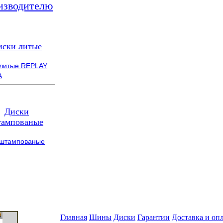
изводителю
иски литые
 литые REPLAY
A
Диски
ампованые
 штампованые
Главная
Шины
Диски
Гарантии
Доставка и оп