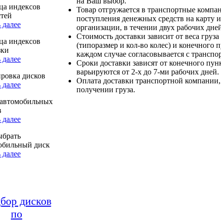
на Ваш выбор.
ца индексов
Товар отгружается в транспортные компа
стей
поступления денежных средств на карту и
 далее
организации, в течении двух рабочих дней
Стоимость доставки зависит от веса груза
ца индексов
(типоразмер и кол-во колес) и конечного 
зки
каждом случае согласовывается с транспо
 далее
Сроки доставки зависят от конечного пун
варьируются от 2-х до 7-ми рабочих дней.
ровка дисков
Оплата доставки транспортной компании,
 далее
получении груза.
автомобильных
в
 далее
ыбрать
обильный диск
 далее
бор дисков
по