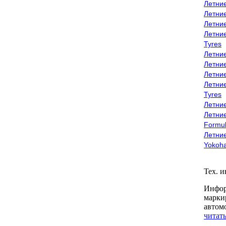
Летни
Летни
Летни
Летни
Tyres
Летни
Летни
Летние
Летни
Tyres
Летние
Летние
Formu
Летни
Yokoh
Тех. 
Инфор
марки
автом
читать