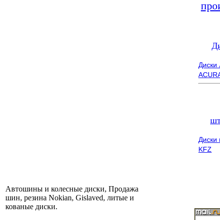
про
Д
Диски
ACUR
шт
Диски
KFZ
Автошины и колесные диски, Продажа
шин, резина Nokian, Gislaved, литые и
кованые диски.