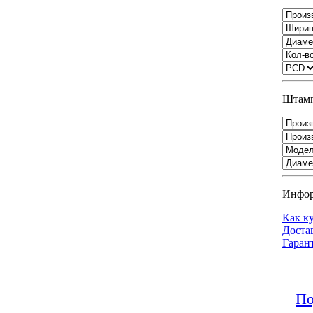
Штамп
Инфо
Как к
Доста
Гаран
По