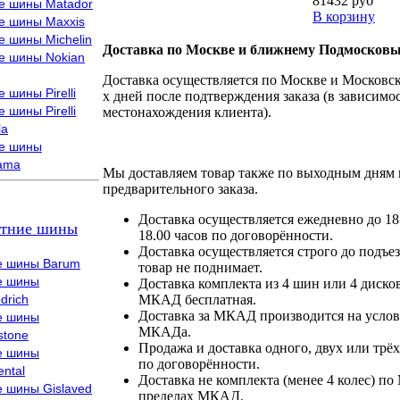
81432 руб
е шины Matador
В корзину
е шины Maxxis
е шины Michelin
Доставка по Москве и ближнему Подмосковь
е шины Nokian
Доставка осуществляется по Москве и Московско
 шины Pirelli
х дней после подтверждения заказа (в зависимос
 шины Pirelli
местонахождения клиента).
la
е шины
ama
Мы доставляем товар также по выходным дням 
предварительного заказа.
Доставка осуществляется ежедневно до 18
тние шины
18.00 часов по договорённости.
Доставка осуществляется строго до подъез
е шины Barum
товар не поднимает.
е шины
Доставка комплекта из 4 шин или 4 диско
drich
МКАД бесплатная.
Доставка за МКАД производится на условия
е шины
МКАДа.
stone
Продажа и доставка одного, двух или трёх
е шины
по договорённости.
ental
Доставка не комплекта (менее 4 колес) по
е шины Gislaved
пределах МКАД.