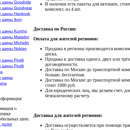
е шины Goodride
В наличии есть пакеты для автошин, стоим
е шины Goodyear
комплект, из 4 шт.
е шины Hankook
е шины Ikon
Доставка по России:
е шины Kumho
е шины Matador
Оплата для жителей регионов:
 шины Michelin
е шины Nokian
Продажа в регионы производится комплек
диска.
Продажа и доставка одного, двух или трёх
 шины Pirelli
договорённости.
 шины Pirelli
Доставка по Москве до транспортной комп
la
больше, бесплатная.
е шины
Доставка по Москве до транспортной комп
ama
стоит 1000 руб.
Для юридических лиц, мы делаем счет, дл
безналичному расчету.
информация
мация о
ровке
Доставка для жителей регионов:
обильных шин.
 далее
Доставка осуществляется при помощи тр