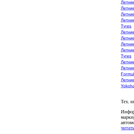
Летни
Летни
Летни
Летни
Tyres
Летни
Летни
Летние
Летни
Tyres
Летние
Летние
Formu
Летни
Yokoh
Тех. 
Инфор
марки
автом
читать