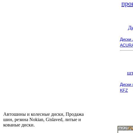
про
Д
Диски
ACUR
шт
Диски
KFZ
Автошины и колесные диски, Продажа
шин, резина Nokian, Gislaved, литые и
кованые диски.