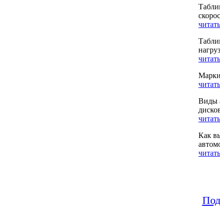
Табли
скоро
читать
Табли
нагру
читать
Марки
читать
Виды 
диско
читать
Как в
автом
читать
Под