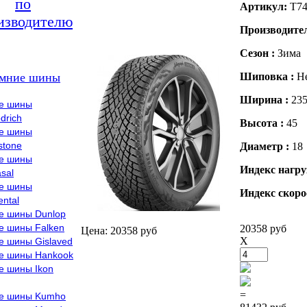
по
Артикул:
T74
изводителю
Производите
Сезон :
Зима
мние шины
Шиповка :
Н
Ширина :
23
е шины
drich
Высота :
45
е шины
stone
Диаметр :
18
е шины
Индекс нагру
sal
е шины
Индекс скоро
ental
е шины Dunlop
е шины Falken
20358 руб
Цена: 20358 руб
X
е шины Gislaved
е шины Hankook
е шины Ikon
=
е шины Kumho