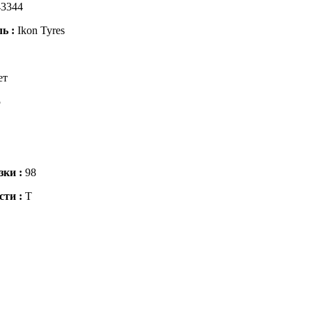
3344
ль :
Ikon Tyres
ет
5
зки :
98
сти :
T