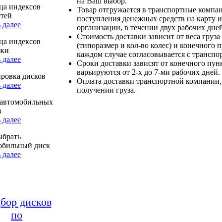
на Ваш выбор.
ца индексов
Товар отгружается в транспортные компа
стей
поступления денежных средств на карту и
 далее
организации, в течении двух рабочих дней
Стоимость доставки зависит от веса груза
ца индексов
(типоразмер и кол-во колес) и конечного 
зки
каждом случае согласовывается с транспо
 далее
Сроки доставки зависят от конечного пун
варьируются от 2-х до 7-ми рабочих дней.
ровка дисков
Оплата доставки транспортной компании,
 далее
получении груза.
автомобильных
в
 далее
ыбрать
обильный диск
 далее
бор дисков
по