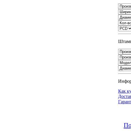
Штамп
Инфо
Как к
Доста
Гаран
По