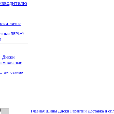
изводителю
иски литые
 литые REPLAY
A
Диски
ампованые
 штампованые
Главная
Шины
Диски
Гарантии
Доставка и оп