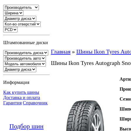
Штампованные диски
Главная
»
Шины Ikon Tyres Aut
Шины Ikon Tyres Autograph Sn
Арти
Информация
Прои
Как купить шины
Доставка и оплата
Сезо
Гарантия
Справочник
Шипо
Шири
Подбор шин
Высо