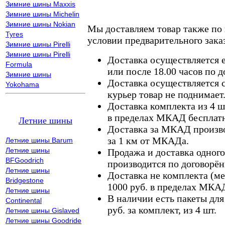
Зимние шины Maxxis
Зимние шины Michelin
Зимние шины Nokian
Мы доставляем товар также по
Tyres
условии предварительного заказ
Зимние шины Pirelli
Зимние шины Pirelli
Доставка осуществляется е
Formula
или после 18.00 часов по 
Зимние шины
Доставка осуществляется с
Yokohama
курьер товар не поднимает
Доставка комплекта из 4 ш
в пределах МКАД бесплатн
Летние шины
Доставка за МКАД произво
за 1 км от МКАДа.
Летние шины Barum
Летние шины
Продажа и доставка одного,
BFGoodrich
производится по договорён
Летние шины
Доставка не комплекта (ме
Bridgestone
1000 руб. в пределах МКА
Летние шины
В наличии есть пакеты дл
Continental
руб. за комплект, из 4 шт.
Летние шины Gislaved
Летние шины Goodride