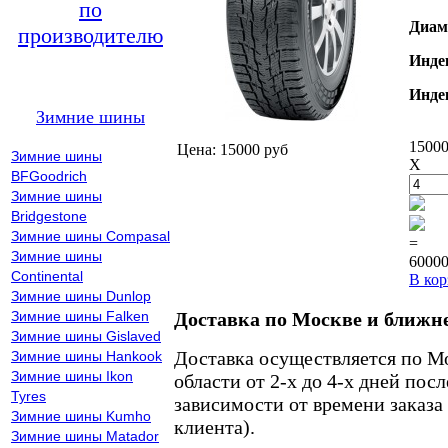
по
Диам
производителю
Инде
Инде
Зимние шины
15000
Цена: 15000 руб
Зимние шины
X
BFGoodrich
Зимние шины
Bridgestone
Зимние шины Compasal
=
Зимние шины
60000
Continental
В кор
Зимние шины Dunlop
Зимние шины Falken
Доставка по Москве и ближн
Зимние шины Gislaved
Доставка осуществляется по М
Зимние шины Hankook
Зимние шины Ikon
области от 2-х до 4-х дней пос
Tyres
зависимости от времени заказа
Зимние шины Kumho
клиента).
Зимние шины Matador