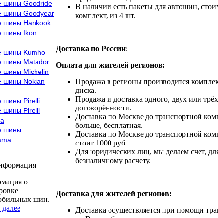
е шины Goodride
В наличии есть пакеты для автошин, стоим
е шины Goodyear
комплект, из 4 шт.
е шины Hankook
е шины Ikon
Доставка по России:
е шины Kumho
е шины Matador
Оплата для жителей регионов:
 шины Michelin
е шины Nokian
Продажа в регионы производится комплек
диска.
Продажа и доставка одного, двух или трёх
 шины Pirelli
договорённости.
 шины Pirelli
Доставка по Москве до транспортной комп
la
больше, бесплатная.
е шины
Доставка по Москве до транспортной комп
ama
стоит 1000 руб.
Для юридических лиц, мы делаем счет, дл
безналичному расчету.
информация
мация о
ровке
Доставка для жителей регионов:
обильных шин.
 далее
Доставка осуществляется при помощи тр