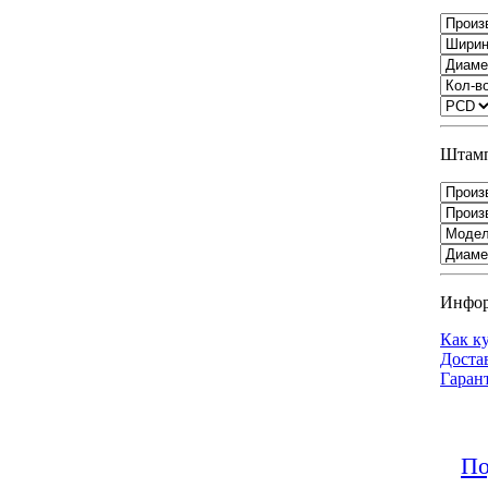
Штамп
Инфо
Как к
Доста
Гаран
По