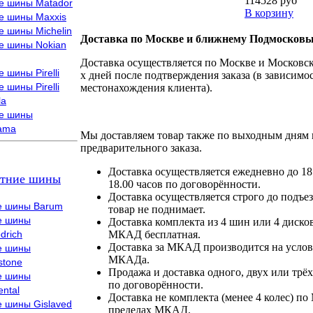
114528 руб
е шины Matador
В корзину
е шины Maxxis
е шины Michelin
Доставка по Москве и ближнему Подмосковь
е шины Nokian
Доставка осуществляется по Москве и Московско
 шины Pirelli
х дней после подтверждения заказа (в зависимос
 шины Pirelli
местонахождения клиента).
la
е шины
ama
Мы доставляем товар также по выходным дням 
предварительного заказа.
Доставка осуществляется ежедневно до 18
тние шины
18.00 часов по договорённости.
Доставка осуществляется строго до подъез
е шины Barum
товар не поднимает.
е шины
Доставка комплекта из 4 шин или 4 диско
drich
МКАД бесплатная.
Доставка за МКАД производится на условия
е шины
МКАДа.
stone
Продажа и доставка одного, двух или трёх
е шины
по договорённости.
ental
Доставка не комплекта (менее 4 колес) по
е шины Gislaved
пределах МКАД.