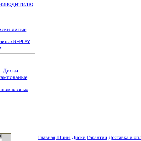
изводителю
иски литые
 литые REPLAY
A
Диски
ампованые
 штампованые
Главная
Шины
Диски
Гарантии
Доставка и оп