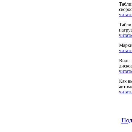
Табли
скоро
читать
Табли
нагру
читать
Марки
читать
Виды 
диско
читать
Как в
автом
читать
Под