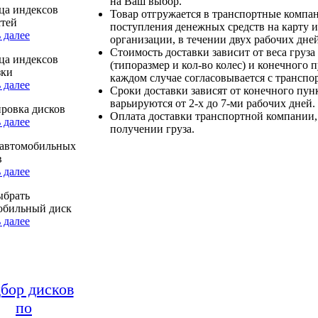
на Ваш выбор.
ца индексов
Товар отгружается в транспортные компа
стей
поступления денежных средств на карту и
 далее
организации, в течении двух рабочих дней
Стоимость доставки зависит от веса груза
ца индексов
(типоразмер и кол-во колес) и конечного 
зки
каждом случае согласовывается с транспо
 далее
Сроки доставки зависят от конечного пун
варьируются от 2-х до 7-ми рабочих дней.
ровка дисков
Оплата доставки транспортной компании,
 далее
получении груза.
автомобильных
в
 далее
ыбрать
обильный диск
 далее
бор дисков
по