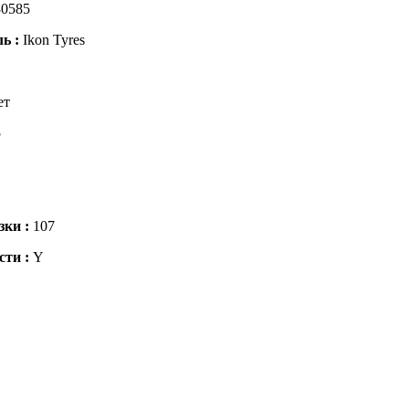
0585
ль :
Ikon Tyres
ет
5
зки :
107
сти :
Y