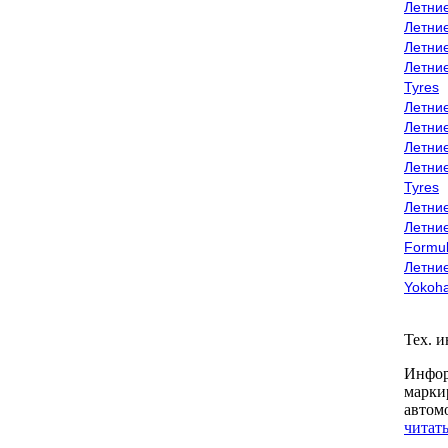
Летни
Летни
Летни
Летни
Tyres
Летни
Летни
Летние
Летни
Tyres
Летние
Летние
Formu
Летни
Yokoh
Тех. 
Инфор
марки
автом
читать