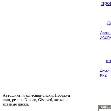
про
Д
Диски
ACUR
шт
Диски
KFZ
Автошины и колесные диски, Продажа
шин, резина Nokian, Gislaved, литые и
кованые диски.