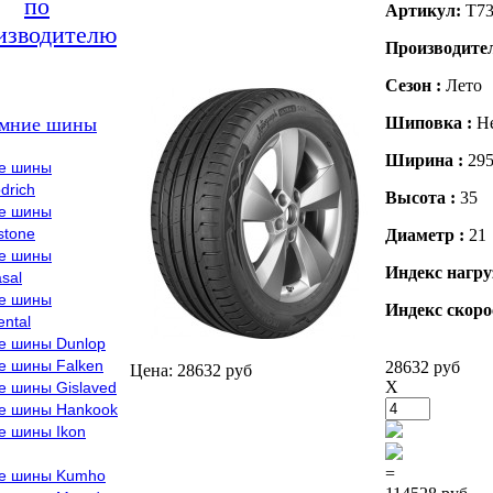
по
Артикул:
T73
изводителю
Производите
Сезон :
Лето
мние шины
Шиповка :
Н
Ширина :
29
е шины
drich
Высота :
35
е шины
stone
Диаметр :
21
е шины
Индекс нагру
sal
е шины
Индекс скоро
ental
е шины Dunlop
е шины Falken
28632 руб
Цена: 28632 руб
X
е шины Gislaved
е шины Hankook
е шины Ikon
=
е шины Kumho