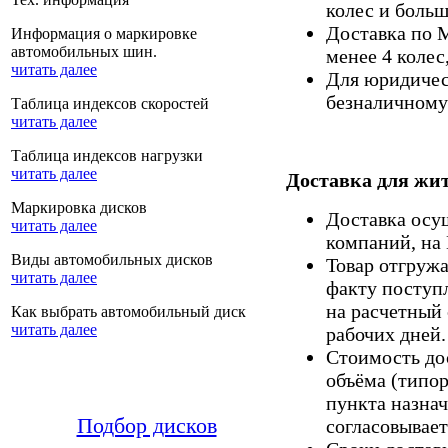
колес и больш
Доставка по 
Информация о маркировке
автомобильных шин.
менее 4 колес
читать далее
Для юридическ
безналичному 
Таблица индексов скоростей
читать далее
Таблица индексов нагрузки
читать далее
Доставка для жит
Маркировка дисков
Доставка осу
читать далее
компаний, на
Виды автомобильных дисков
Товар отгруж
читать далее
факту поступ
на расчетный 
Как выбрать автомобильный диск
читать далее
рабочих дней.
Стоимость дос
объёма (типор
пункта назнач
Подбор дисков
согласовывает