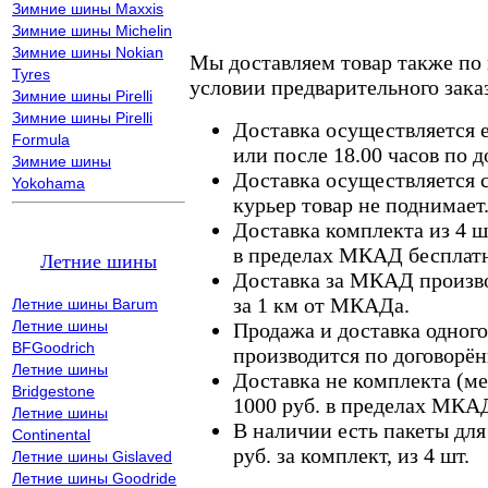
Зимние шины Maxxis
Зимние шины Michelin
Зимние шины Nokian
Мы доставляем товар также по
Tyres
условии предварительного заказ
Зимние шины Pirelli
Зимние шины Pirelli
Доставка осуществляется е
Formula
или после 18.00 часов по 
Зимние шины
Доставка осуществляется с
Yokohama
курьер товар не поднимает
Доставка комплекта из 4 ш
в пределах МКАД бесплатн
Летние шины
Доставка за МКАД произво
за 1 км от МКАДа.
Летние шины Barum
Летние шины
Продажа и доставка одного,
BFGoodrich
производится по договорён
Летние шины
Доставка не комплекта (ме
Bridgestone
1000 руб. в пределах МКА
Летние шины
В наличии есть пакеты дл
Continental
руб. за комплект, из 4 шт.
Летние шины Gislaved
Летние шины Goodride