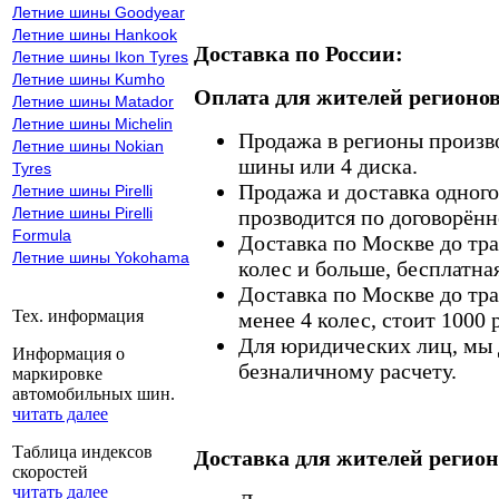
Летние шины Goodyear
Летние шины Hankook
Доставка по России:
Летние шины Ikon Tyres
Летние шины Kumho
Оплата для жителей регионов
Летние шины Matador
Летние шины Michelin
Продажа в регионы произв
Летние шины Nokian
шины или 4 диска.
Tyres
Продажа и доставка одного,
Летние шины Pirelli
Летние шины Pirelli
прозводится по договорённ
Formula
Доставка по Москве до тр
Летние шины Yokohama
колес и больше, бесплатная
Доставка по Москве до тр
Тех. информация
менее 4 колес, стоит 1000 
Для юридических лиц, мы д
Информация о
безналичному расчету.
маркировке
автомобильных шин.
читать далее
Таблица индексов
Доставка для жителей регион
скоростей
читать далее