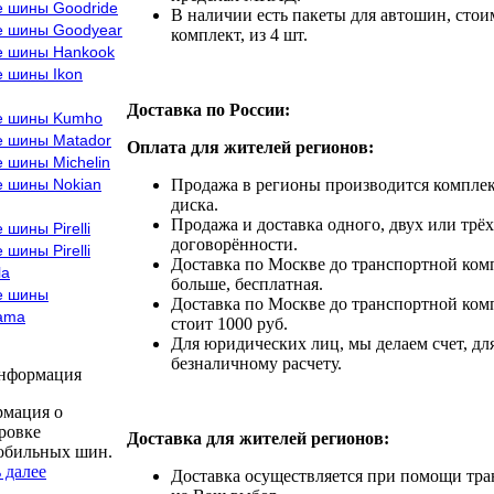
е шины Goodride
В наличии есть пакеты для автошин, стоим
е шины Goodyear
комплект, из 4 шт.
е шины Hankook
е шины Ikon
Доставка по России:
е шины Kumho
е шины Matador
Оплата для жителей регионов:
 шины Michelin
е шины Nokian
Продажа в регионы производится комплек
диска.
Продажа и доставка одного, двух или трёх
 шины Pirelli
договорённости.
 шины Pirelli
Доставка по Москве до транспортной комп
la
больше, бесплатная.
е шины
Доставка по Москве до транспортной комп
ama
стоит 1000 руб.
Для юридических лиц, мы делаем счет, дл
безналичному расчету.
информация
мация о
ровке
Доставка для жителей регионов:
обильных шин.
 далее
Доставка осуществляется при помощи тр