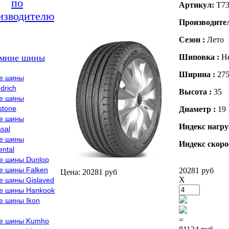
по
Артикул:
T73
изводителю
Производите
Сезон :
Лето
мние шины
Шиповка :
Н
Ширина :
27
е шины
drich
Высота :
35
е шины
stone
Диаметр :
19
е шины
Индекс нагру
sal
е шины
Индекс скоро
ental
е шины Dunlop
е шины Falken
20281 руб
Цена: 20281 руб
X
е шины Gislaved
е шины Hankook
е шины Ikon
=
е шины Kumho