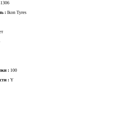
1306
ль :
Ikon Tyres
ет
5
зки :
100
сти :
Y