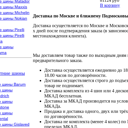
81124 руб
е шины Matador
В корзину
е шины Maxxis
е шины Michelin
Доставка по Москве и ближнему Подмосковь
е шины Nokian
Доставка осуществляется по Москве и Московско
 шины Pirelli
х дней после подтверждения заказа (в зависимос
 шины Pirelli
местонахождения клиента).
la
е шины
ama
Мы доставляем товар также по выходным дням 
предварительного заказа.
Доставка осуществляется ежедневно до 18
тние шины
18.00 часов по договорённости.
Доставка осуществляется строго до подъез
е шины Barum
товар не поднимает.
е шины
Доставка комплекта из 4 шин или 4 диско
drich
МКАД бесплатная.
Доставка за МКАД производится на условия
е шины
МКАДа.
stone
Продажа и доставка одного, двух или трёх
е шины
по договорённости.
ental
Доставка не комплекта (менее 4 колес) по
е шины Gislaved
пределах МКАД.