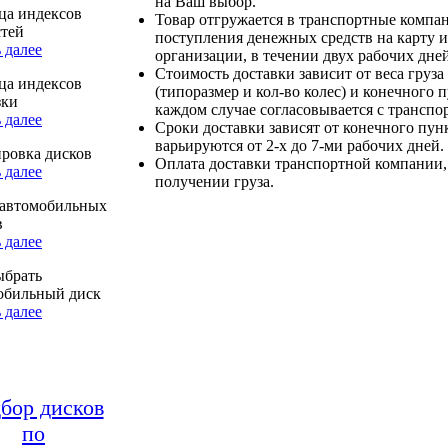
на Ваш выбор.
ца индексов
Товар отгружается в транспортные компа
стей
поступления денежных средств на карту и
 далее
организации, в течении двух рабочих дней
Стоимость доставки зависит от веса груза
ца индексов
(типоразмер и кол-во колес) и конечного 
зки
каждом случае согласовывается с транспо
 далее
Сроки доставки зависят от конечного пун
варьируются от 2-х до 7-ми рабочих дней.
ровка дисков
Оплата доставки транспортной компании,
 далее
получении груза.
автомобильных
в
 далее
ыбрать
обильный диск
 далее
бор дисков
по