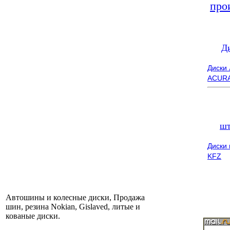
про
Д
Диски
ACUR
шт
Диски
KFZ
Автошины и колесные диски, Продажа
шин, резина Nokian, Gislaved, литые и
кованые диски.