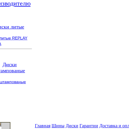
изводителю
иски литые
 литые REPLAY
A
Диски
ампованые
 штампованые
Главная
Шины
Диски
Гарантии
Доставка и оп