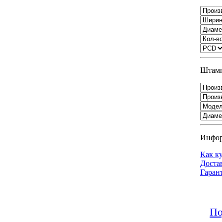
Штамп
Инфо
Как к
Доста
Гаран
По