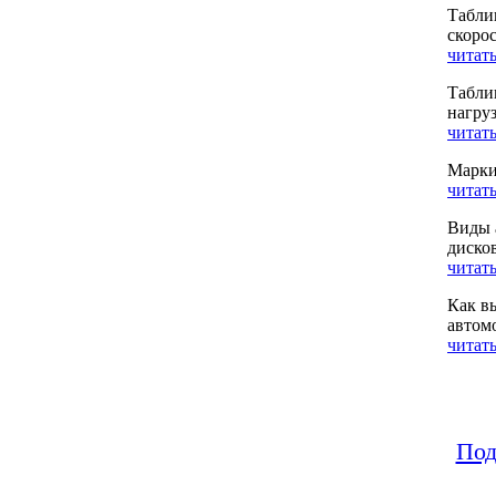
Табли
скоро
читать
Табли
нагру
читать
Марки
читать
Виды 
диско
читать
Как в
автом
читать
Под