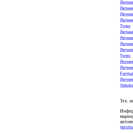
Летни
Летни
Летни
Летни
Tyres
Летни
Летни
Летние
Летни
Tyres
Летние
Летние
Formu
Летни
Yokoh
Тех. 
Инфор
марки
автом
читать